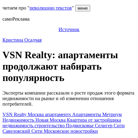
читаем про "
революцию текстов
"
меню
самоРеклама
Источник
Кристина Осадчая
VSN Realty: апартаменты
продолжают набирать
популярность
Эксперты компании рассказали о росте продаж этого формата
недвижимости на рынке и об изменении отношения
потребителей.
VSN Realty
Москва
апартаментs
Апартаменты
Метриум
Недвижимость
Новая Москва
Квартира от застройщика
недвижимость
строительство
Подмосковье
Селигер Сити
Савеловский Сити
Московские новостройки