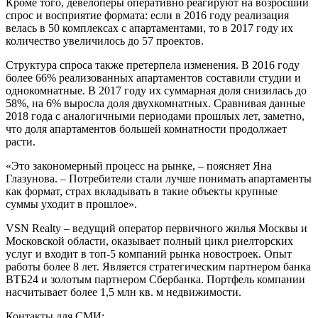
Кроме того, девелоперы оперативно реагируют на возросший
спрос и восприятие формата: если в 2016 году реализация
велась в 50 комплексах с апартаментами, то в 2017 году их
количество увеличилось до 57 проектов.
Структура спроса также претерпела изменения. В 2016 году
более 66% реализованных апартаментов составили студии и
однокомнатные. В 2017 году их суммарная доля снизилась до
58%, на 6% выросла доля двухкомнатных. Сравнивая данные
2018 года с аналогичными периодами прошлых лет, заметно,
что доля апартаментов большей комнатности продолжает
расти.
«Это закономерный процесс на рынке, – поясняет Яна
Глазунова. – Потребители стали лучше понимать апартаменты
как формат, страх вкладывать в такие объекты крупные
суммы уходит в прошлое».
VSN Realty – ведущий оператор первичного жилья Москвы и
Московской области, оказывает полный цикл риелторских
услуг и входит в топ-5 компаний рынка новостроек. Опыт
работы более 8 лет. Является стратегическим партнером банка
ВТБ24 и золотым партнером Сбербанка. Портфель компании
насчитывает более 1,5 млн кв. м недвижимости.
Контакты для СМИ: