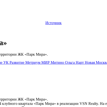
Источник
а»
 территории ЖК «Парк Мира».
ие
УК Развитие
Метриум
МИР Митино
Ольга Нарт
Новая Моск
 территории ЖК «Парк Мира».
34 клубного квартала «Парк Мира» в реализации VSN Realty. На