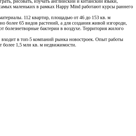
рать, рисовать, изучать английский и китайский языки,
 самых маленьких в рамках Happy Mind работают курсы раннего
ериалы. 112 квартир, площадью от 46 до 153 кв. м
о более 65 видов растений, а для создания живой изгороди,
т болезнетворные бактерии в воздухе. Территория жилого
 входит в топ-5 компаний рынка новостроек. Опыт работы
 более 1,5 млн кв. м недвижимости.