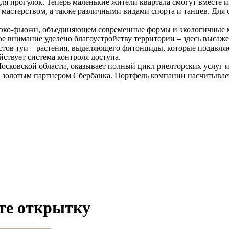
 прогулок. Теперь маленькие жители квартала смогут вместе иг
 мастерством, а также различными видами спорта и танцев. Для
ко-фьюжн, объединяющем современные формы и экологичные мат
 внимание уделено благоустройству территории – здесь высажен
тов туи – растения, выделяющего фитонциды, которые подавляю
йствует система контроля доступа.
сковской области, оказывает полный цикл риелторских услуг и
и золотым партнером Сбербанка. Портфель компании насчитывает
ьте открытку