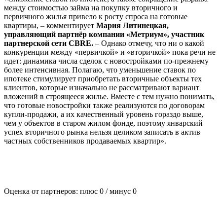
между стоимостью займа на покупку вторичного и
первичного жилья привело к росту спроса на готовые
квартиры, – комментирует
Мария Литинецкая,
управляющий партнёр компании «Метриум», участник
партнерской сети CBRE.
– Однако отмечу, что ни о какой
конкуренции между «первичкой» и «вторичкой» пока речи не
идет: динамика числа сделок с новостройками по-прежнему
более интенсивная. Полагаю, что уменьшение ставок по
ипотеке стимулирует приобретать вторичные объекты тех
клиентов, которые изначально не рассматривают вариант
вложений в строящееся жилье. Вместе с тем нужно понимать,
что готовые новостройки также реализуются по договорам
купли-продажи, а их качественный уровень гораздо выше,
чем у объектов в старом жилом фонде, поэтому январский
успех вторичного рынка нельзя целиком записать в актив
частных собственников продаваемых квартир».
Оценка от партнеров: плюс
0
/ минус
0