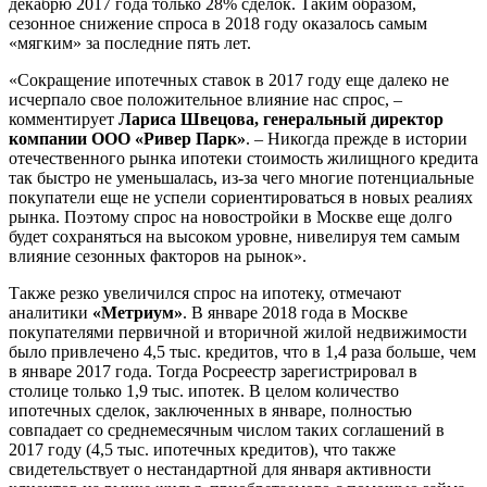
декабрю 2017 года только 28% сделок. Таким образом,
сезонное снижение спроса в 2018 году оказалось самым
«мягким» за последние пять лет.
«Сокращение ипотечных ставок в 2017 году еще далеко не
исчерпало свое положительное влияние нас спрос, –
комментирует
Лариса Швецова, генеральный директор
компании ООО «Ривер Парк»
. – Никогда прежде в истории
отечественного рынка ипотеки стоимость жилищного кредита
так быстро не уменьшалась, из-за чего многие потенциальные
покупатели еще не успели сориентироваться в новых реалиях
рынка. Поэтому спрос на новостройки в Москве еще долго
будет сохраняться на высоком уровне, нивелируя тем самым
влияние сезонных факторов на рынок».
Также резко увеличился спрос на ипотеку, отмечают
аналитики
«Метриум»
. В январе 2018 года в Москве
покупателями первичной и вторичной жилой недвижимости
было привлечено 4,5 тыс. кредитов, что в 1,4 раза больше, чем
в январе 2017 года. Тогда Росреестр зарегистрировал в
столице только 1,9 тыс. ипотек. В целом количество
ипотечных сделок, заключенных в январе, полностью
совпадает со среднемесячным числом таких соглашений в
2017 году (4,5 тыс. ипотечных кредитов), что также
свидетельствует о нестандартной для января активности