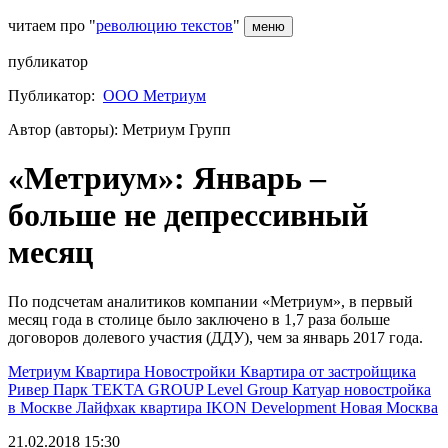
читаем про "
революцию текстов
"
меню
публикатор
Публикатор:
ООО Метриум
Автор (авторы): Метриум Групп
«Метриум»: Январь –
больше не депрессивный
месяц
По подсчетам аналитиков компании «Метриум», в первый
месяц года в столице было заключено в 1,7 раза больше
договоров долевого участия (ДДУ), чем за январь 2017 года.
Метриум
Квартира
Новостройки
Квартира от застройщика
Ривер Парк
TEKTA GROUP
Level Group
Катуар
новостройка
в Москве
Лайфхак
квартира
IKON Development
Новая Москва
21.02.2018 15:30