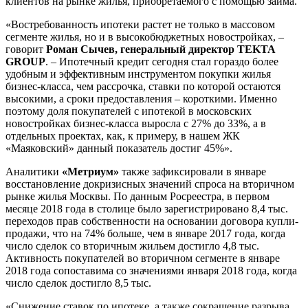
клиентов на рынке жилья, приобретаемого с помощью займа.
«Востребованность ипотеки растет не только в массовом
сегменте жилья, но и в высокобюджетных новостройках, –
говорит
Роман Сычев, генеральный директор TEKTA
GROUP
. – Ипотечный кредит сегодня стал гораздо более
удобным и эффективным инструментом покупки жилья
бизнес-класса, чем рассрочка, ставки по которой остаются
высокими, а сроки предоставления – короткими. Именно
поэтому доля покупателей с ипотекой в московских
новостройках бизнес-класса выросла с 27% до 33%, а в
отдельных проектах, как, к примеру, в нашем ЖК
«Маяковский» данный показатель достиг 45%».
Аналитики
«Метриум»
также зафиксировали в январе
восстановление докризисных значений спроса на вторичном
рынке жилья Москвы. По данным Росреестра, в первом
месяце 2018 года в столице было зарегистрировано 8,4 тыс.
переходов прав собственности на основании договора купли-
продажи, что на 74% больше, чем в январе 2017 года, когда
число сделок со вторичным жильем достигло 4,8 тыс.
Активность покупателей во вторичном сегменте в январе
2018 года сопоставима со значениями января 2018 года, когда
число сделок достигло 8,5 тыс.
«Снижение ставок по ипотеке, а также сокращение разрыва