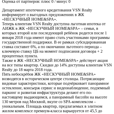
Оценка от партнеров: плюс
0
/ минус
0
Департамент ипотечного кредитования VSN Realty
информирует о выгодных предложениях в ЖК
«НЕСКУЧНЫЙ HOME&SPA».
Теперь клиентам VSN Realty доступна льготная ипотека от
АИЖК в ЖК «НЕСКУЧНЫЙ HOME&SPA» – семьи, в
которых второй или последующий ребёнок родится после 1
января 2018 года имеют право стать участниками программы
государственной поддержки. В ее рамках субсидированная
ставка составит 6%, а по окончании льготного периода –
ключевую ставку ЦБ на момент подписания договора + 2
процентных пункта.
Также в ЖК «НЕСКУЧНЫЙ HOME&SPA» действует акция
на все типы квартир. Скидки до 14% доступны клиентам VSN
Realty до 18 марта 2018 года.
Пять небоскрёбов ЖК «НЕСКУЧНЫЙ HOME&SPA»
возводятся в историческом центре столицы. Потрясающие
видовые характеристики, которые подчёркивает панорамное
остекление, консьерж сервис и видеонаблюдение, подземный
паркинг и развитая инфраструктура делают его по-
настоящему выдающимся, а панорамный бассейн на высоте
130 метров над Москвой, вкупе со SPA-комплексом –
уникальным. Площадь квартир, предлагаемых в элитном
жилом комплексе премиум-класса варьируется от 45,5 до