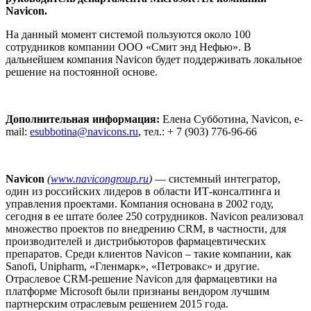
Navicon.
На данный момент системой пользуются около 100
сотрудников компании ООО «Смит энд Нефью». В
дальнейшем компания Navicon будет поддерживать локальное
решение на постоянной основе.
Дополнительная информация:
Елена Субботина, Navicon, e-
mail:
esubbotina@navicons.ru
, тел.: + 7 (903) 776-96-66
Navicon
(
www.navicongroup.ru
)
— системный интегратор,
один из российских лидеров в области ИТ-консалтинга и
управления проектами. Компания основана в 2002 году,
сегодня в ее штате более 250 сотрудников. Navicon реализовал
множество проектов по внедрению CRM, в частности, для
производителей и дистрибьюторов фармацевтических
препаратов. Среди клиентов Navicon – такие компании, как
Sanofi, Unipharm, «Гленмарк», «Петровакс» и другие.
Отраслевое CRM-решение Navicon для фармацевтики на
платформе Microsoft были признаны вендором лучшим
партнерским отраслевым решением 2015 года.