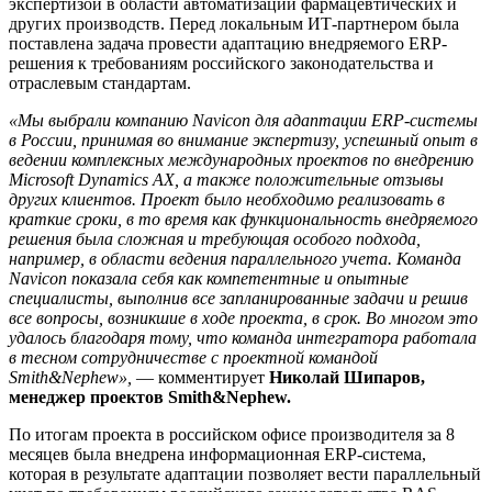
экспертизой в области автоматизации фармацевтических и
других производств. Перед локальным ИТ-партнером была
поставлена задача провести адаптацию внедряемого ERP-
решения к требованиям российского законодательства и
отраслевым стандартам.
«Мы выбрали компанию Navicon для адаптации ERP-системы
в России, принимая во внимание экспертизу, успешный опыт в
ведении комплексных международных проектов по внедрению
Microsoft Dynamics AX, а также положительные отзывы
других клиентов. Проект было необходимо реализовать в
краткие сроки, в то время как функциональность внедряемого
решения была сложная и требующая особого подхода,
например, в области ведения параллельного учета. Команда
Navicon показала себя как компетентные и опытные
специалисты, выполнив все запланированные задачи и решив
все вопросы, возникшие в ходе проекта, в срок. Во многом это
удалось благодаря тому, что команда интегратора работала
в тесном сотрудничестве c проектной командой
Smith&Nephew»,
— комментирует
Николай Шипаров,
менеджер проектов Smith&Nephew.
По итогам проекта в российском офисе производителя за 8
месяцев была внедрена информационная ERP-система,
которая в результате адаптации позволяет вести параллельный