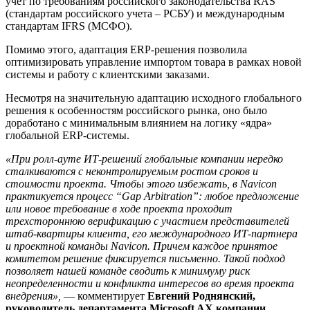
учет по требованиям российского законодательства RAS
(стандартам российского учета – РСБУ) и международным
стандартам IFRS (МСФО).
Помимо этого, адаптация ERP-решения позволила
оптимизировать управление импортом товара в рамках новой
системы и работу с клиентскими заказами.
Несмотря на значительную адаптацию исходного глобального
решения к особенностям российского рынка, оно было
доработано с минимальным влиянием на логику «ядра»
глобальной ERP-системы.
«При ролл-ауте ИТ-решений глобальные компании нередко
сталкиваются с неконтролируемым ростом сроков и
стоимости проекта. Чтобы этого избежать, в Navicon
практикуется процесс “Gap Arbitration”: любое предложение
или новое требование в ходе проекта проходит
трехстороннюю верификацию с участием представителей
штаб-квартиры клиента, его международного ИТ-партнера
и проектной команды Navicon. Причем каждое принятое
комитетом решение фиксируется письменно. Такой подход
позволяет нашей команде сводить к минимуму риск
неопределенности и конфликта интересов во время проекта
внедрения»,
— комментирует
Евгений Роднянский,
руководитель департамента Microsoft AX компании