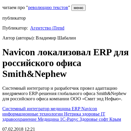
читаем про "
революцию текстов
"
меню
публикатор
Публикатор:
Агентство iTrend
Автор (авторы): Владимир Шабалин
Navicon локализовал ERP для
российского офиса
Smith&Nephew
Системный интегратор и разработчик провел адаптацию
внедряемого ERP-решения глобального офиса Smith&Nephew
для российского офиса компании ООО «Смит энд Нефью».
Системный интегратор
медицина
ERP
Navicon
информационные технологии
Нетрика
здоровье
IT
здравоохранение
Медицина
1С-Рарус
Здоровье
софт
Крым
07.02.2018 12:21