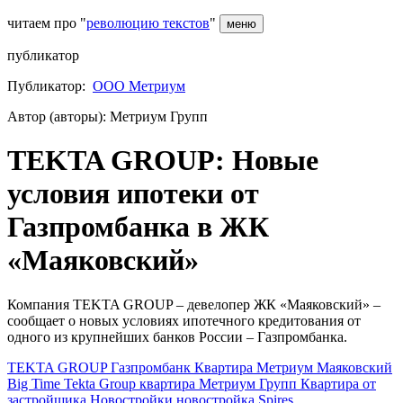
читаем про "
революцию текстов
"
меню
публикатор
Публикатор:
ООО Метриум
Автор (авторы): Метриум Групп
TEKTA GROUP: Новые
условия ипотеки от
Газпромбанка в ЖК
«Маяковский»
Компания TEKTA GROUP – девелопер ЖК «Маяковский» –
сообщает о новых условиях ипотечного кредитования от
одного из крупнейших банков России – Газпромбанка.
TEKTA GROUP
Газпромбанк
Квартира
Метриум
Маяковский
Big Time
Tekta Group
квартира
Метриум Групп
Квартира от
застройщика
Новостройки
новостройка
Spires