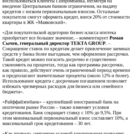
воспользоваться клиенты Газпромбанка, несмотря на
введение Центральным банком ограничения, на выдачу
кредитов с низким первоначальным взносом. Остальные
покупатели смогут оформить кредит, внеся 20% от стоимости
квартиры в ЖК «Маяковский».
«Для покупательской аудитории бизнес-класса ипотека
приобретает все большее значение, – комментирует
Роман
Сычев, генеральный директор TEKTA GROUP
. –
Сокращение ставок по кредитам делает привлечение заемных
средств у банка более выгодным, чем оформление рассрочки.
Такой кредит можно погасить досрочно и существенно
сэкономить на процентах, тогда как программы рассрочки,
как правило, действуют очень ограниченный период времени
и предполагают значительные проценты (около 12% и более).
Использование кредита с досрочным погашением позволяет
избежать чрезмерных расходов для бизнеса или семейного
бюджета».
«Райффайзенбанк» – крупнейший иностранный банк на
ипотечном рынке России – также изменяет условия
кредитования. Банк сокращает ставку с 10% до 9,5%. При
этом минимальный первоначальный взнос составляет 10%, а
максимальный срок кредитования – 30 лет.
«Как правило, смягчение условий кредитования позволяет