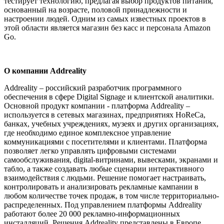
тестирует технологию, предлагая выбор продуктов питания,
основанный на возрасте, половой принадлежности и
настроении людей. Одним из самых известных проектов в
этой области является магазин без касс и персонала Amazon
Go.
О компании Addreality
Addreality – российский разработчик программного
обеспечения в сфере Digital Signage и клиентской аналитики.
Основной продукт компании - платформа Addreality –
используется в сетевых магазинах, предприятиях HoReCa,
банках, учебных учреждениях, музеях и других организациях,
где необходимо единое комплексное управление
коммуникациями с посетителями и клиентами. Платформа
позволяет легко управлять цифровыми системами
самообслуживания, digital-витринами, вывесками, экранами и
табло, а также создавать любые сценарии интерактивного
взаимодействия с людьми. Решение помогает настраивать,
контролировать и анализировать рекламные кампании в
любом количестве точек продаж, в том числе территориально-
распределенных. Под управлением платформы Addreality
работают более 20 000 рекламно-информационных
инсталляций. Решения Addreality представлены в Европе,