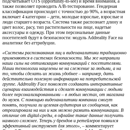
подсчитывает OTS (opportunity-to-see) и время внимания, а
также позволяет проводить А/В-тестирование. Гендерная
классификация происходит с точностью до 90%, а возрастная
включает 4 категории – дети, молодые взрослые, взрослые и
люди старшего возраста. Система также распознает длину и
цвет волос, расу, тип растительности на лице, надетые
аксессуары и одежду. При этом персональные данные
посетителей будут в безопасности: модуль Addreality Face на
аналитике без аттрибуции.
«Системы распознавания лиц и видеоаналитики традиционно
применяются в системах безопасности. Мы же направили
наши силы на оптимизацию коммуникаций с посетителями.
Наши технологии нацелены не на слежение за людьми, а на
то, чтобы сделать их жизнь удобнее – например, дать
действительно полезную информацию на потребительской
группе. Addreality Face поможет создавать интерактивные
сценарии взаимодействия и сделает коммуникации с людьми
более персонализированными – в любых местах, от магазина
до музея. С помощью видеоаналитики компании смогут
понять, получила ли целевая аудитория их сообщения, как
отреагировала на них и как можно развить коммуникации. В
отличие от digital-среды, в офлайне такие данные получить
намного сложнее. Теперь у брендов и ретейлеров появился
эффективный инструмент для этого»,
– комментирует