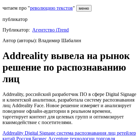
читаем про "
революцию текстов
"
меню
публикатор
Публикатор:
Агентство iTrend
Автор (авторы): Владимир Шабалин
Addreality вывела на рынок
решение по распознаванию
лиц
Addreality, российский разработчик ПО в сфере Digital Signage
и клиентской аналитики, разработала систему распознавания
лиц Addreality Face. Новое решение измеряет и анализирует
поведение офлайн-аудитории в реальном времени,
таргетирует контент для целевых групп и оптимизирует
взаимодействие с посетителями.
Addreality
Digital Signage
система распознавания лиц
ретейлер
китай
Россия
Бизнес
Accenture
технологии
торговля