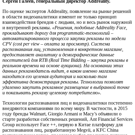
Сергей Галеев, генеральный директор Addreality.
По оценке экспертов Addreality, появление на рынке решений
в области видеоаналитики изменит не только принцип
взаимодействия брендов с людьми, но и весь рынок наружной
и внутренней рекламы.
«Решения, подобные Addreality Face,
прокладывают дорогу для programmatic-технологий –
автоматизированного процесса закупки рекламы по модели
CPV (cost per view – оплата за просмотр). Система
распознавания лиц, установленная в конкретном магазине,
предоставляет аналитику и демографические данные
посетителей для RTB (Real Time Bidding – закупка рекламы в
реальном времени на основе аукциона). На основании этих
данных рекламодатель видит, в каком именно магазине
находится его целевая аудитория и насколько там
эффективна демонстрация рекламы. Технологии позволят
удаленно закупить рекламное размещение в выбранной точке
и показывать рекламу целевому потребителю».
Технологии распознавания лиц и видеоаналитики постепенно
внедряются компаниями по всему миру. В частности, в 2015
году бренды Walmart, Giorgio Armani и Macy’s объявили о
старте разработки собственных решений, Ant Financial Services
Group использует Face ++, первую в Китае платформу для
распознавания лиц, разработанную Megvii, а KFC China