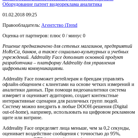
Оборудование
патент
видеореклама
аналитика
01.02.2018 09:25
Правообладатель:
Агентство iTrend
Оценка от партнеров: плюс
0
/ минус
0
Решение предназначено для сетевых магазинов, предприятий
HoReCa, банков, а также социально-культурных и учебных
учреждений. Addreality Face дополнит основной продукт
разработчика – платформу Addreality для управления
цифровыми коммуникациями.
Addreality Face поможет ретейлерам и брендам управлять
офлайн-общением с клиентами на основе четких измерений и
аналитики данных. При помощи видеоаналитики система
измеряет и оценивает аудиторию, создает контекстные
интерактивные сценарии для различных групп людей.
Систему можно внедрить в любые DOOH-решения (Digital
out-of-home), например, использовать на цифровом рекламном
щите или витрине.
Addreality Face определяет лица меньше, чем за 0,2 секунды,
оценивает воздействие сообщения с точностью до 95%,