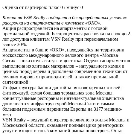
Оценка от партнеров: плюс
0
/ минус
0
Компания VSN Realty сообщает о беспрецедентных условиях
рассрочки на апартаменты в комплексе «ОКО».
Акция распространяется на апартаменты с готовой
премиальной отделкой. Беспроцентная рассрочка на срок до 2
лет доступна клиентам VSN Realty при первоначальном
взносе 30%.
Апартаменты в башне «ОКО», находящейся на территории
московского международного делового центра «Москва-
Сити» – показатель статуса и достатка. Отделка апартаментов
выполнена из элитных материалов – натурального камня и
ценных пород дерева и дополнена современной техникой от
лучших мировых производителей, а также премиальной
сантехникой.
Инфраструктура башни достойна пятизвездочных отелей –
фитнес-клуб, самая большая термальная зона Москвы,
концептуальные рестораны и интеллектуальная химчистка
дополняются инфраструктурой Москва-Сити и самым
большим подземным паркингом Европы на 3177 машино-
мест.
VSN Realty – ведущий оператор первичного жилья Москвы и
Московской области, оказывает полный цикл риелторских
услуг и входит в топ-5 компаний рынка новостроек. Опыт