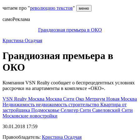
читаем про "
революцию текстов
"
меню
самоРеклама
Грандиозная премьера в ОКО
Кристина Осадчая
Грандиозная премьера в
ОКО
Компания VSN Realty сообщает о беспрецедентных условиях
рассрочки на апартаменты в комплексе «ОКО».
VSN Realty
Москва
Москва Сити
Око
Метриум
Новая Москва
Недвижимость
недвижимость
строительство
Квартира от
застройщика
Подмосковье
Селигер Сити
Савеловский Сити
Московские новостройки
30.01.2018 17:59
Правообладатель:
Кристина Осадчая