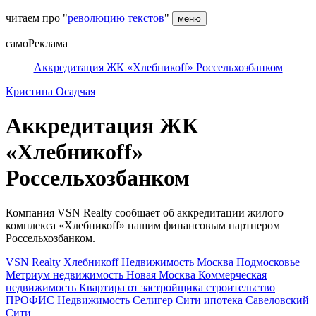
читаем про "
революцию текстов
"
меню
самоРеклама
Аккредитация ЖК «Хлебникоff» Россельхозбанком
Кристина Осадчая
Аккредитация ЖК
«Хлебникоff»
Россельхозбанком
Компания VSN Realty сообщает об аккредитации жилого
комплекса «Хлебникоff» нашим финансовым партнером
Россельхозбанком.
VSN Realty
Хлебникоff
Недвижимость
Москва
Подмосковье
Метриум
недвижимость
Новая Москва
Коммерческая
недвижимость
Квартира от застройщика
строительство
ПРОФИС Недвижимость
Селигер Сити
ипотека
Савеловский
Сити