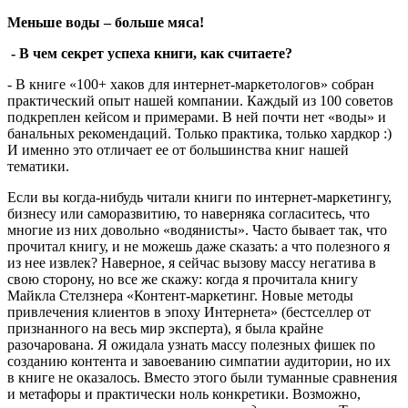
Меньше воды – больше мяса!
- В чем секрет успеха книги, как считаете?
- В книге «100+ хаков для интернет-маркетологов» собран
практический опыт нашей компании. Каждый из 100 советов
подкреплен кейсом и примерами. В ней почти нет «воды» и
банальных рекомендаций. Только практика, только хардкор :)
И именно это отличает ее от большинства книг нашей
тематики.
Если вы когда-нибудь читали книги по интернет-маркетингу,
бизнесу или саморазвитию, то наверняка согласитесь, что
многие из них довольно «водянисты». Часто бывает так, что
прочитал книгу, и не можешь даже сказать: а что полезного я
из нее извлек? Наверное, я сейчас вызову массу негатива в
свою сторону, но все же скажу: когда я прочитала книгу
Майкла Стелзнера «Контент-маркетинг. Новые методы
привлечения клиентов в эпоху Интернета» (бестселлер от
признанного на весь мир эксперта), я была крайне
разочарована. Я ожидала узнать массу полезных фишек по
созданию контента и завоеванию симпатии аудитории, но их
в книге не оказалось. Вместо этого были туманные сравнения
и метафоры и практически ноль конкретики. Возможно,