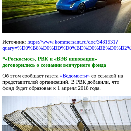
Источник:
https://www.kommersant.ru/doc/3481531?
query=%D0%B8%D0%BD%D0%BD%D0%BE%D0%B2
*«Роскосмос», РВК и «ВЭБ инновации»
договорились о создании венчурного фонда
Об этом сообщает газета
«Ведомости»
со ссылкой на
представителей организаций. В РВК добавили, что
фонд будет образован к 1 апреля 2018 года.