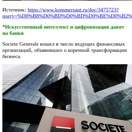
Источник:
https://www.kommersant.ru/doc/3475723?
query=%D0%B8%D0%BD%D0%BD%D0%BE%D0%B2
*Искусственный интеллект и цифровизация давят
на банки
Societe Generale вошел в число ведущих финансовых
организаций, объявивших о коренной трансформации
бизнеса.