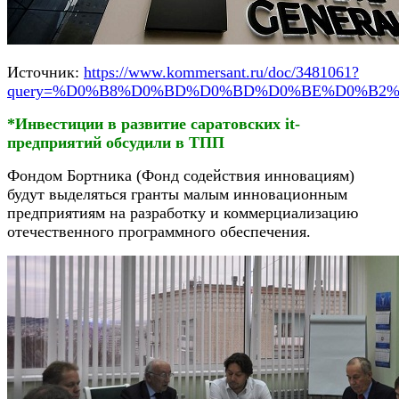
Источник:
https://www.kommersant.ru/doc/3481061?
query=%D0%B8%D0%BD%D0%BD%D0%BE%D0%B2
*Инвестиции в развитие саратовских it-
предприятий обсудили в ТПП
Фондом Бортника (Фонд содействия инновациям)
будут выделяться гранты малым инновационным
предприятиям на разработку и коммерциализацию
отечественного программного обеспечения.