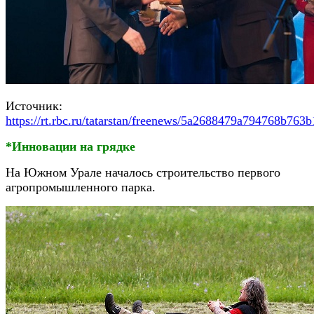
Источник:
https://rt.rbc.ru/tatarstan/freenews/5a2688479a794768b763
*Инновации на грядке
На Южном Урале началось строительство первого
агропромышленного парка.