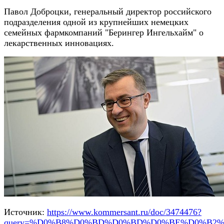
Павол Доброцки, генеральный директор российского
подразделения одной из крупнейших немецких
семейных фармкомпаний "Берингер Ингельхайм" о
лекарственных инновациях.
Источник:
https://www.kommersant.ru/doc/3474476?
query=%D0%B8%D0%BD%D0%BD%D0%BE%D0%B2