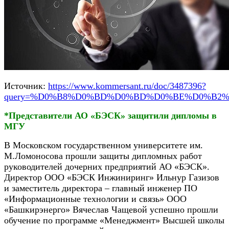
Источник:
https://www.kommersant.ru/doc/3487396?
query=%D0%B8%D0%BD%D0%BD%D0%BE%D0%B2
*Представители АО «БЭСК» защитили дипломы в
МГУ
В Московском государственном университете им.
М.Ломоносова прошли защиты дипломных работ
руководителей дочерних предприятий АО «БЭСК».
Директор ООО «БЭСК Инжиниринг» Ильнур Газизов
и заместитель директора – главный инженер ПО
«Информационные технологии и связь» ООО
«Башкирэнерго» Вячеслав Чащевой успешно прошли
обучение по программе «Менеджмент» Высшей школы