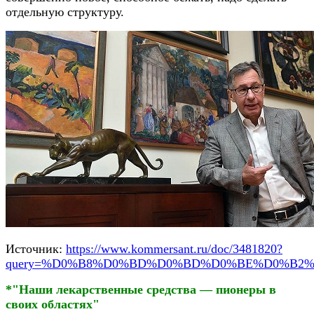
отдельную структуру.
Источник:
https://www.kommersant.ru/doc/3481820?
query=%D0%B8%D0%BD%D0%BD%D0%BE%D0%B2
*"Наши лекарственные средства — пионеры в
своих областях"