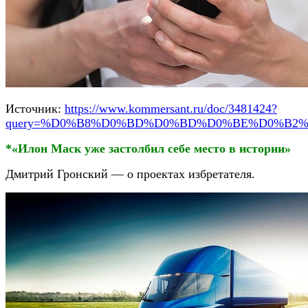
Источник:
https://www.kommersant.ru/doc/3481424?
query=%D0%B8%D0%BD%D0%BD%D0%BE%D0%B2
*«Илон Маск уже застолбил себе место в истории»
Дмитрий Гронский — о проектах избретателя.