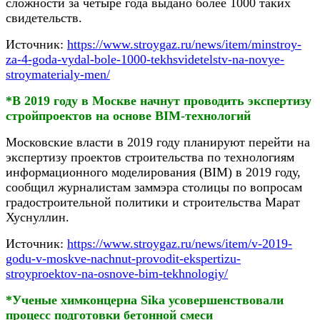
сложности за четыре года выдано более 1000 таких
свидетельств.
Источник:
https://www.stroygaz.ru/news/item/minstroy-
za-4-goda-vydal-bole-1000-tekhsvidetelstv-na-novye-
stroymaterialy-men/
*В 2019 году в Москве начнут проводить экспертизу
стройпроектов на основе BIM-технологий
Московские власти в 2019 году планируют перейти на
экспертизу проектов строительства по технологиям
информационного моделирования (BIM) в 2019 году,
сообщил журналистам заммэра столицы по вопросам
градостроительной политики и строительства Марат
Хуснуллин.
Источник:
https://www.stroygaz.ru/news/item/v-2019-
godu-v-moskve-nachnut-provodit-ekspertizu-
stroyproektov-na-osnove-bim-tekhnologiy/
*Ученые химконцерна Sika усовершенствовали
процесс подготовки бетонной смеси