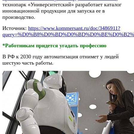
технопарк «Университетский» разработает каталог
инновационной продукции для запуска ее в
производство.
Источник:
https://www.kommersant.ru/doc/3486911?
query=%D0%B8%D0%BD%D0%BD%D0%BE%D0%B2
*Работникам придется угадать профессию
В РФ к 2030 году автоматизация отнимет у людей
шестую часть работы.