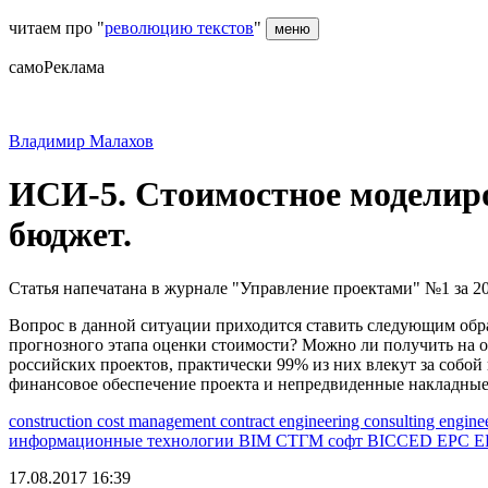
читаем про "
революцию текстов
"
меню
самоРеклама
Владимир Малахов
ИСИ-5. Стоимостное моделиро
бюджет.
Статья напечатана в журнале "Управление проектами" №1 за 20
Вопрос в данной ситуации приходится ставить следующим обра
прогнозного этапа оценки стоимости? Можно ли получить на о
российских проектов, практически 99% из них влекут за собо
финансовое обеспечение проекта и непредвиденные накладные
construction
cost management
contract engineering
consulting engine
информационные технологии
BIM
СТГМ
софт
BICCED
EPC
E
17.08.2017 16:39