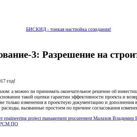
БИСКИД - тонкая настройка созидания!
вание-3: Разрешение на строи
17 год!
зом: а можно ли принимать окончательное решение об инвестици
сновании такой оценки гарантии эффективности проекта и возв
й не только изменения в проектную документацию и дополнения 
 расходы, вызванные простоем по причине согласования измене
er
engineering
project management
procurement
Малахов Владимир
PCM
ПО