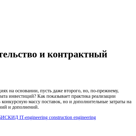
тельство и контрактный
ях на основании, пусть даже второго, но, по-прежнему,
рата инвестиций? Как показывает практика реализации
в конкурсную массу поставок, но и дополнительные затраты на
ний и дополнений.
БИСКИД
IT-engineering
construction engineering