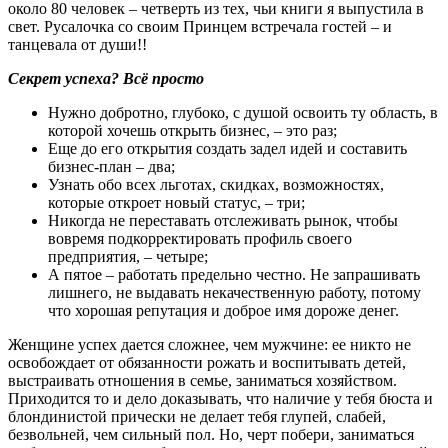
около 80 человек – четверть из тех, чьи книги я выпустила в
свет. Русалочка со своим Принцем встречала гостей – и
танцевала от души!!
Секрет успеха? Всё просто
Нужно добротно, глубоко, с душой освоить ту область, в
которой хочешь открыть бизнес, – это раз;
Еще до его открытия создать задел идей и составить
бизнес-план – два;
Узнать обо всех льготах, скидках, возможностях,
которые откроет новый статус, – три;
Никогда не переставать отслеживать рынок, чтобы
вовремя подкорректировать профиль своего
предприятия, – четыре;
А пятое – работать предельно честно. Не запрашивать
лишнего, не выдавать некачественную работу, потому
что хорошая репутация и доброе имя дороже денег.
Женщине успех дается сложнее, чем мужчине: ее никто не
освобождает от обязанности рожать и воспитывать детей,
выстраивать отношения в семье, заниматься хозяйством.
Приходится то и дело доказывать, что наличие у тебя бюста и
блондинистой прически не делает тебя глупей, слабей,
безвольней, чем сильный пол. Но, черт побери, заниматься