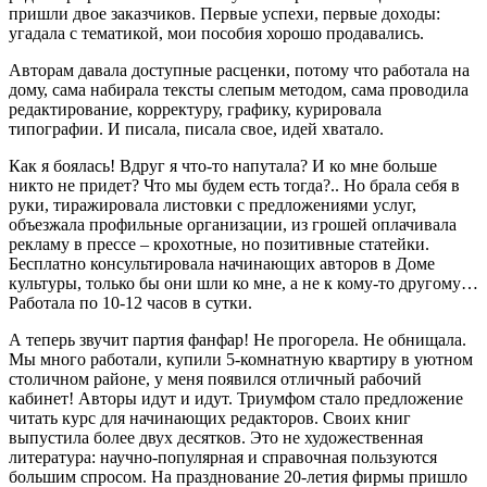
пришли двое заказчиков. Первые успехи, первые доходы:
угадала с тематикой, мои пособия хорошо продавались.
Авторам давала доступные расценки, потому что работала на
дому, сама набирала тексты слепым методом, сама проводила
редактирование, корректуру, графику, курировала
типографии. И писала, писала свое, идей хватало.
Как я боялась! Вдруг я что-то напутала? И ко мне больше
никто не придет? Что мы будем есть тогда?.. Но брала себя в
руки, тиражировала листовки с предложениями услуг,
объезжала профильные организации, из грошей оплачивала
рекламу в прессе – крохотные, но позитивные статейки.
Бесплатно консультировала начинающих авторов в Доме
культуры, только бы они шли ко мне, а не к кому-то другому…
Работала по 10-12 часов в сутки.
А теперь звучит партия фанфар! Не прогорела. Не обнищала.
Мы много работали, купили 5-комнатную квартиру в уютном
столичном районе, у меня появился отличный рабочий
кабинет! Авторы идут и идут. Триумфом стало предложение
читать курс для начинающих редакторов. Своих книг
выпустила более двух десятков. Это не художественная
литература: научно-популярная и справочная пользуются
большим спросом. На празднование 20-летия фирмы пришло