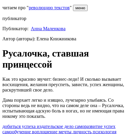
читаем про "
революцию текстов
"
меню
публикатор
Публикатор:
Анна Маленкова
Автор (авторы): Елена Книжникова
Русалочка, ставшая
принцессой
Как это красиво звучит: бизнес-леди! И сколько вызывает
восхищения, желания преуспеть, зависти, успех женщины,
раскрутившей свое дело.
Дама порхает легко и изящно, лучезарно улыбаясь. Со
стороны ведь не видно, что на самом деле она – Русалочка,
испытывающая адскую боль в ногах, но не имеющая права
никому это показать.
добиться успеха
издательское дело
саморазвитие
успех
самообучение
воплощение мечты
личность
психология