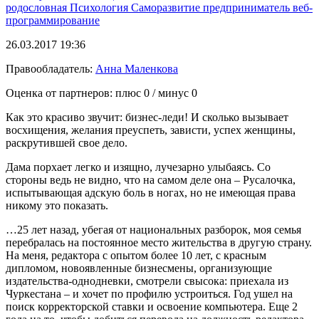
родословная
Психология
Саморазвитие
предприниматель
веб-
программирование
26.03.2017 19:36
Правообладатель:
Анна Маленкова
Оценка от партнеров: плюс
0
/ минус
0
Как это красиво звучит: бизнес-леди! И сколько вызывает
восхищения, желания преуспеть, зависти, успех женщины,
раскрутившей свое дело.
Дама порхает легко и изящно, лучезарно улыбаясь. Со
стороны ведь не видно, что на самом деле она – Русалочка,
испытывающая адскую боль в ногах, но не имеющая права
никому это показать.
…25 лет назад, убегая от национальных разборок, моя семья
перебралась на постоянное место жительства в другую страну.
На меня, редактора с опытом более 10 лет, с красным
дипломом, новоявленные бизнесмены, организующие
издательства-однодневки, смотрели свысока: приехала из
Чуркестана – и хочет по профилю устроиться. Год ушел на
поиск корректорской ставки и освоение компьютера. Еще 2