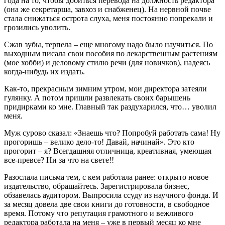
года на то, чтобы добиться перевода на должность редактора
(она же секретарша, завхоз и снабженец). На нервной почве
стала снижаться острота слуха, меня постоянно попрекали и
грозились уволить.
Сжав зубы, терпела – еще многому надо было научиться. По
выходным писала свои пособия по лекарственным растениям
(мое хобби) и деловому стилю речи (для новичков), надеясь
когда-нибудь их издать.
Как-то, прекрасным зимним утром, мои директора затеяли
гулянку. А потом пришли развлекать своих барышень
придирками ко мне. Главный так раздухарился, что… уволил
меня.
Муж сурово сказал: «Знаешь что? Попробуй работать сама! Ну
прогоришь – велико дело-то! Давай, начинай». Это кто
прогорит – я? Всегдашняя отличница, креативная, умеющая
все-превсе? Ни за что на свете!!
Разослала письма тем, с кем работала ранее: открыто новое
издательство, обращайтесь. Зарегистрировала бизнес,
обзавелась аудитором. Выпросила ссуду из научного фонда. И
за месяц довела две свои книги до готовности, в свободное
время. Потому что репутация грамотного и вежливого
редактора работала на меня – уже в первый месяц ко мне