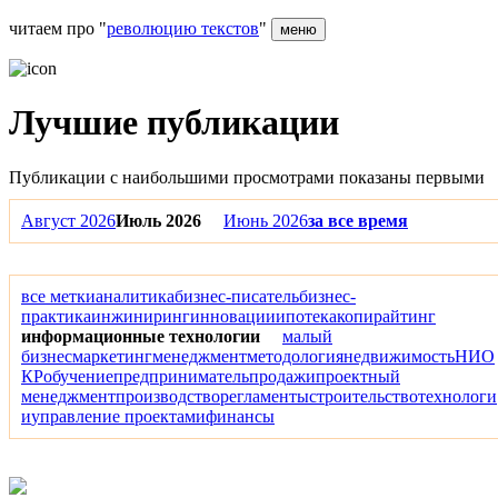
читаем про "
революцию текстов
"
меню
Лучшие публикации
Публикации с наибольшими просмотрами показаны первыми
Август 2026
Июль 2026
Июнь 2026
за все время
все метки
аналитика
бизнес-писатель
бизнес-
практика
инжиниринг
инновации
ипотека
копирайтинг
информационные технологии
малый
бизнес
маркетинг
менеджмент
методология
недвижимость
НИО
КР
обучение
предприниматель
продажи
проектный
менеджмент
производство
регламенты
строительство
технологи
и
управление проектами
финансы