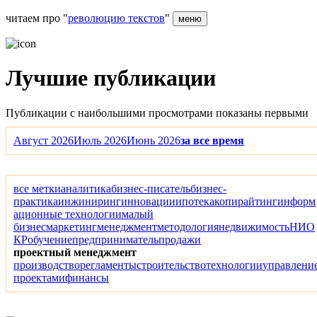
читаем про "
революцию текстов
"
меню
Лучшие публикации
Публикации с наибольшими просмотрами показаны первыми
Август 2026
Июль 2026
Июнь 2026
за все время
все метки
аналитика
бизнес-писатель
бизнес-
практика
инжиниринг
инновации
ипотека
копирайтинг
информ
ационные технологии
малый
бизнес
маркетинг
менеджмент
методология
недвижимость
НИО
КР
обучение
предприниматель
продажи
проектный менеджмент
производство
регламенты
строительство
технологии
управлени
проектами
финансы