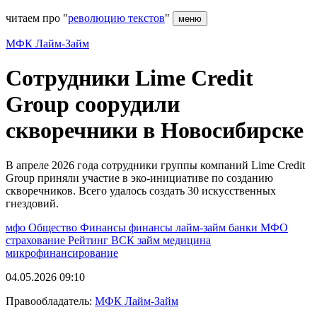
читаем про "
революцию текстов
"
меню
МФК Лайм-Займ
Сотрудники Lime Credit
Group соорудили
скворечники в Новосибирске
В апреле 2026 года сотрудники группы компаний Lime Credit
Group приняли участие в эко-инициативе по созданию
скворечников. Всего удалось создать 30 искусственных
гнездовий.
мфо
Общество
Финансы
финансы
лайм-займ
банки
МФО
страхование
Рейтинг
ВСК
займ
медицина
микрофинансирование
04.05.2026 09:10
Правообладатель:
МФК Лайм-Займ