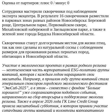
Оценка от партнеров: плюс
0
/ минус
0
Сотрудники мастерили скворечники под наблюдением
эксперта экоцентра. В результате 16 скворечников разместили
в парковых зонах разных районов Новосибирска: Березовой
роще, Центральном парке, Первомайском сквере,
Михайловской набережной и Заельцовском парке, а также в
зеленой зоне города Бердска Новосибирской области.
Скворечники станут долгосрочным местом для жизни птиц,
так как они сделаны из натуральной сосны с соблюдением
размеров для проживания разных пернатых пород,
обитающих в Новосибирской области.
Участие в экологических проектах в рамках родного региона
— неотъемлемая часть корпоративной ESG-политики группы
компаний, которая с каждым годом наращивает свои
масштабы. Например, в прошлом году группа компаний стала
генеральным спонсором городского экологического фестиваля
“ЭкоСиб-2025”, а в этом – совместно с фондом “Больше
хорошего!” уже соорганизатором подобного события,
направленного на сбор вторсырья и поддержание экологии
региона. Также в апреле 2026 года ГК Lime Credit Group
провела масштабный субботник, в котором приняли участие
сотрудники группы компаний и волонтеры корпоративного