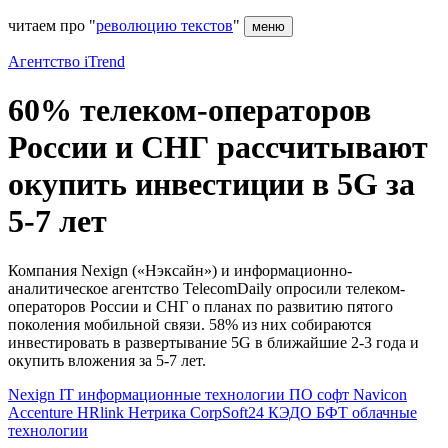
читаем про "
революцию текстов
"
меню
Агентство iTrend
60% телеком-операторов
России и СНГ рассчитывают
окупить инвестиции в 5G за
5-7 лет
Компания Nexign («Нэксайн») и информационно-
аналитическое агентство TelecomDaily опросили телеком-
операторов России и СНГ о планах по развитию пятого
поколения мобильной связи. 58% из них собираются
инвестировать в развертывание 5G в ближайшие 2-3 года и
окупить вложения за 5-7 лет.
Nexign
IT
информационные технологии
ПО
софт
Navicon
Accenture
HRlink
Нетрика
CorpSoft24
КЭДО
БФТ
облачные
технологии