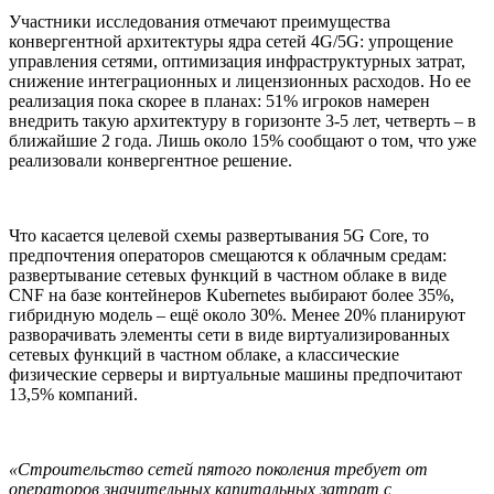
Участники исследования отмечают преимущества
конвергентной архитектуры ядра сетей 4G/5G: упрощение
управления сетями, оптимизация инфраструктурных затрат,
снижение интеграционных и лицензионных расходов. Но ее
реализация пока скорее в планах: 51% игроков намерен
внедрить такую архитектуру в горизонте 3-5 лет, четверть – в
ближайшие 2 года. Лишь около 15% сообщают о том, что уже
реализовали конвергентное решение.
Что касается целевой схемы развертывания 5G Core, то
предпочтения операторов смещаются к облачным средам:
развертывание сетевых функций в частном облаке в виде
CNF на базе контейнеров Kubernetes выбирают более 35%,
гибридную модель – ещё около 30%. Менее 20% планируют
разворачивать элементы сети в виде виртуализированных
сетевых функций в частном облаке, а классические
физические серверы и виртуальные машины предпочитают
13,5% компаний.
«Строительство сетей пятого поколения требует от
операторов значительных капитальных затрат с