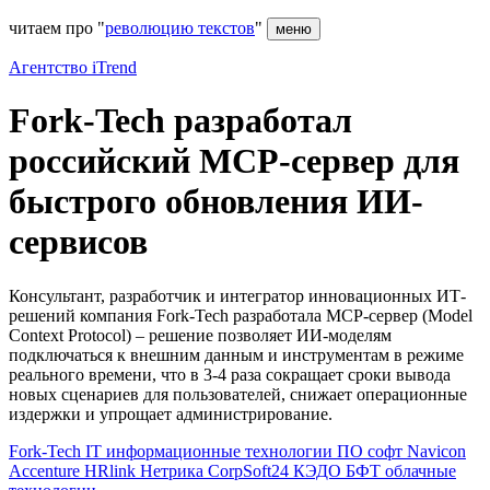
читаем про "
революцию текстов
"
меню
Агентство iTrend
Fork-Tech разработал
российский MCP-сервер для
быстрого обновления ИИ-
сервисов
Консультант, разработчик и интегратор инновационных ИТ-
решений компания Fork-Tech разработала MCP-сервер (Model
Context Protocol) – решение позволяет ИИ-моделям
подключаться к внешним данным и инструментам в режиме
реального времени, что в 3-4 раза сокращает сроки вывода
новых сценариев для пользователей, снижает операционные
издержки и упрощает администрирование.
Fork-Tech
IT
информационные технологии
ПО
софт
Navicon
Accenture
HRlink
Нетрика
CorpSoft24
КЭДО
БФТ
облачные