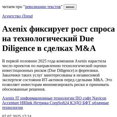
читаем про "
революцию текстов
"
меню
Агентство iTrend
Axenix фиксирует рост спроса
на технологический Due
Diligence в сделках M&A
В первой половине 2025 года компания Axenix нарастила
число проектов по направлению технологической оценки
инвестиционных рисков (Due Diligence) и форензики.
Заказчики таких услуг заинтересованы в независимой
экспертизе состояния ИТ-активов перед сделками M&A. Это
позволяет инвесторам минимизировать риски и принимать
обоснованные решения.
Axenix
IT
информационные технологии
ПО
софт
Navicon
Accenture
HRlink
Нетрика
CorpSoft24
КЭДО
БФТ
облачные
технологии
07.07.2025 17:24