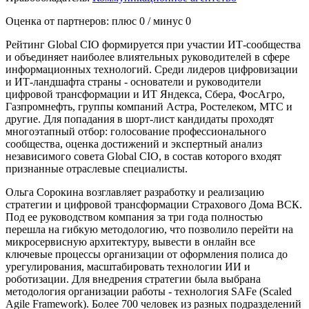
Оценка от партнеров: плюс
0
/ минус
0
Рейтинг Global CIO формируется при участии ИТ-сообщества
и объединяет наиболее влиятельных руководителей в сфере
информационных технологий. Среди лидеров цифровизации
и ИТ-ландшафта страны - основатели и руководители
цифровой трансформации и ИТ Яндекса, Сбера, ФосАгро,
Газпромнефть, группы компаний Астра, Ростелеком, МТС и
другие. Для попадания в шорт-лист кандидаты проходят
многоэтапный отбор: голосование профессионального
сообщества, оценка достижений и экспертный анализ
независимого совета Global CIO, в состав которого входят
признанные отраслевые специалисты.
Ольга Сорокина возглавляет разработку и реализацию
стратегии и цифровой трансформации Страхового Дома ВСК.
Под ее руководством компания за три года полностью
перешла на гибкую методологию, что позволило перейти на
микросервисную архитектуру, вывести в онлайн все
ключевые процессы организации от оформления полиса до
урегулирования, масштабировать технологии ИИ и
роботизации. Для внедрения стратегии была выбрана
методология организации работы - технология SAFe (Scaled
Agile Framework). Более 700 человек из разных подразделений