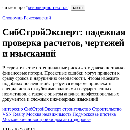
читаем про "
революцию текстов
"
меню
Словомир Речеславский
СибСтройЭксперт: надежная
проверка расчетов, чертежей
и изысканий
В строительстве потенциальные риски - это далеко не только
финансовые потери. Проектные ошибки могут привести к
срыву сроков и нарушению безопасности. Чтобы избежать
подобных последствий, требуется вовремя привлекать
специалистов с глубокими знаниями государственных
нормативов, а также с опытом анализа профессиональных
документов и сложных инженерных изысканий.
интересно
СибСтройЭксперт
строительство
Строительство
VSN Realty
Москва
недвижимость
Подмосковье
ипотека
Московские новостройки
дом
авто
здоровье
10.05.2025 08:14