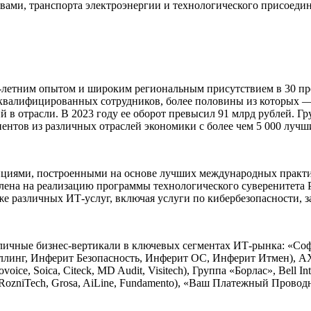
вами, транспорта электроэнергии и технологического присоеди
етним опытом и широким региональным присутствием в 30 предс
квалифицированных сотрудников, более половины из которых —
 в отрасли. В 2023 году ее оборот превысил 91 млрд рублей. Г
лиентов из различных отраслей экономики с более чем 5 000 лучш
нциями, построенными на основе лучших международных практи
елена на реализацию программы технологического суверенитета 
же различных ИТ-услуг, включая услуги по кибербезопасности, з
различные бизнес-вертикали в ключевых сегментах ИТ-рынка: «
линг, Инферит Безопасность, Инферит ОС, Инферит Итмен), AХОF
ce, Soica, Citeck, MD Audit, Visitech), Группа «Борлас», Bell Int
qta, RozniTech, Grosa, AiLine, Fundamento), «Ваш Платежный Про