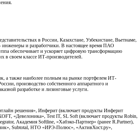
нения.
тавительствах в России, Казахстане, Узбекистане, Вьетнаме,
 инженеры и разработчики. В настоящее время ПАО
руппа обеспечивает и ускоряет цифровую трансформацию
их в своем классе ИТ-производителей.
к, а также наиболее полным на рынке портфелем ИТ-
России, производство собственного аппаратного и
аказной разработке и лизинговые услуги.
Софтлайн решения», Инферит (включает продукты Инферит
T, «Девелоника», Test IT, SL Soft (включает продукты Robin,
egrator, Академия Softline, «Хабэко-Партнер» (ранее R.Partner),
водник», Subtotal, НТО «ИРЭ-Полюс», «АктивХост.ру»,