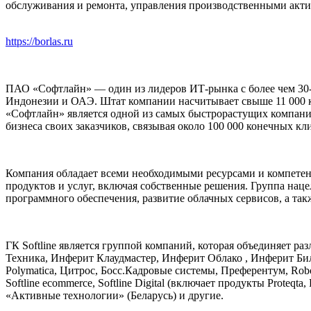
обслуживания и ремонта, управления производственными акти
https://borlas.ru
ПАО «Софтлайн» — один из лидеров ИТ-рынка с более чем 30-л
Индонезии и ОАЭ. Штат компании насчитывает свыше 11 000 
«Софтлайн» является одной из самых быстрорастущих компаний
бизнеса своих заказчиков, связывая около 100 000 конечных к
Компания обладает всеми необходимыми ресурсами и компете
продуктов и услуг, включая собственные решения. Группа нац
программного обеспечения, развитие облачных сервисов, а так
ГК Softline является группой компаний, которая объединяет 
Техника, Инферит Клаудмастер, Инферит Облако , Инферит Бил
Polymatica, Цитрос, Босс.Кадровые системы, Преферентум, Robovoi
Softline ecommerce, Softline Digital (включает продукты Prote
«Активные технологии» (Беларусь) и другие.