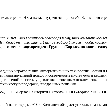
имых оценок: HR-анкета, внутренняя оценка eNPS, внешняя оце
.
adHunter. Это получилось благодаря тому, что компания уделя
. Мы убеждены, что главный актив любого бизнеса – люди, поэ
», —
отметил
вице-президент Группы «Борлас» по консалтин
 и ведущих игроков рынка информационных технологий России и 
ам индивидуальный подход и современные инструменты решения 
приложений и систем управления жизненным циклом изделий, 
 техническую поддержку внедренных решений.
лас», ООО «Борлас Секьюрити Системз», ООО «Борлас АФС», 
ений на платформе «1С». Компания обладает уникальными комп