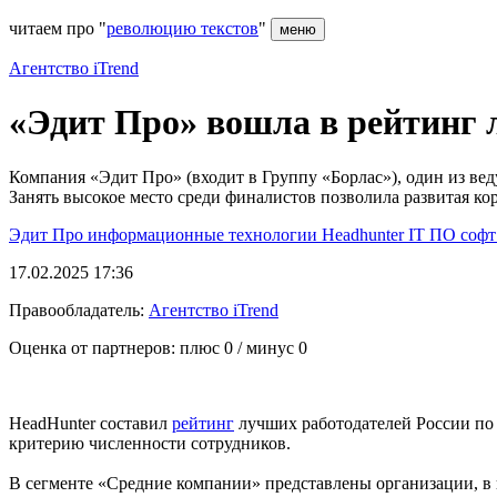
читаем про "
революцию текстов
"
меню
Агентство iTrend
«Эдит Про» вошла в рейтинг 
Компания «Эдит Про» (входит в Группу «Борлас»), один из ве
Занять высокое место среди финалистов позволила развитая ко
Эдит Про
информационные технологии
Headhunter
IT
ПО
соф
17.02.2025 17:36
Правообладатель:
Агентство iTrend
Оценка от партнеров: плюс
0
/ минус
0
HeadHunter составил
рейтинг
лучших работодателей России по 
критерию численности сотрудников.
В сегменте «Средние компании» представлены организации, в к