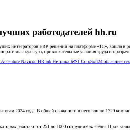
лучших работодателей hh.ru
дущих интеграторов ERP-решений на платформе «1С», вошла в р
рпоративная культура, привлекательные условия труда и прозра
т
Accenture
Navicon
HRlink
Нетрика
БФТ
CorpSoft24
облачные те
итогам 2024 года. В общей сложности в него вошли 1729 компа
оторых работают от 251 до 1000 сотрудников. «Эдит Про» заняла