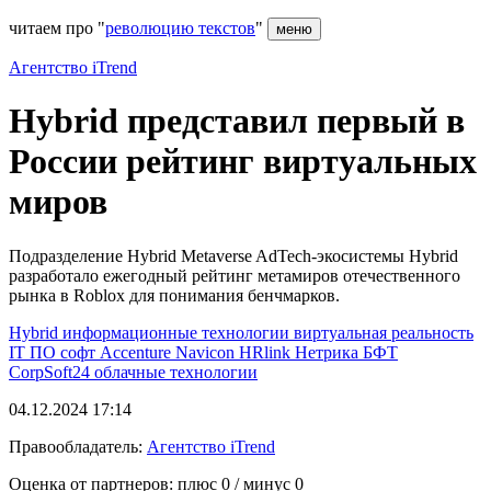
читаем про "
революцию текстов
"
меню
Агентство iTrend
Hybrid представил первый в
России рейтинг виртуальных
миров
Подразделение Hybrid Metaverse AdTech-экосистемы Hybrid
разработало ежегодный рейтинг метамиров отечественного
рынка в Roblox для понимания бенчмарков.
Hybrid
информационные технологии
виртуальная реальность
IT
ПО
софт
Accenture
Navicon
HRlink
Нетрика
БФТ
CorpSoft24
облачные технологии
04.12.2024 17:14
Правообладатель:
Агентство iTrend
Оценка от партнеров: плюс
0
/ минус
0