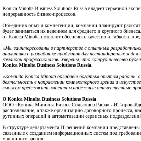
Konica Minolta Business Solutions Russia владеет серьезной 
непрерывность бизнес-процессов.
Объединив опыт и компетенции, компании планируют работать
будет заниматься их ведением для среднего и крупного бизнеса
от Konica Minolta позволит обеспечить качество и гибкость пре
«Мы заинтересованы в партнерстве с опытным разработчиком 
аналитики и разработке продуктов для нестандартных задач 
командой профессионалов. Уверены, что сотрудничество буде
Konica Minolta Business Solutions Russia.
«Команда Konica Minolta обладает богатым опытом работы с
деятельность в направлении компьютерного зрения и искусств
сможем предложить клиентам надежные отечественные проду
О Konica Minolta Business Solutions Russia
ООО «Коника Минолта Бизнес Сольюшнз Раша» - ИТ-провайдер
распознавание, а также организацию договорного процесса, в
рутинных операций и автоматизации сервисных подразделени
В структуре департамента IT-решений компании представлены 
связанные с созданием информационных систем под требования
машинного зрения.