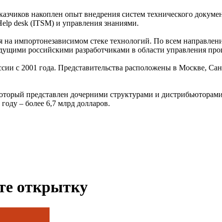
казчиков накоплен опыт внедрения систем технического докуме
lp desk (ITSM) и управления знаниями.
я на импортонезависимом стеке технологий. По всем направлен
дущими российскими разработчиками в области управления проц
и с 2001 года. Представительства расположены в Москве, Санк
, который представлен дочерними структурами и дистрибьюторам
оду – более 6,7 млрд долларов.
ьте открытку