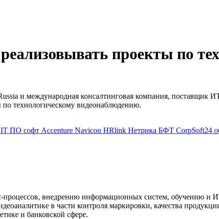
т реализовывать проекты по т
s Russia и международная консалтинговая компания, поставщик 
ы по технологическому видеонаблюдению.
е
IT
ПО
софт
Accenture
Navicon
HRlink
Нетрика
БФТ
CorpSoft24
о
с-процессов, внедрению информационных систем, обучению и ИТ
идеоаналитике в части контроля маркировки, качества продукции
етике и банковской сфере.