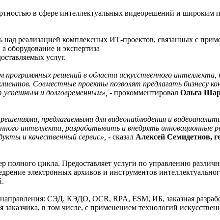
экспертностью в сфере интеллектуальных видеорешений и широки
 над реализацией комплексных ИТ-проектов, связанных с приме
, а оборудование и экспертиза
доставляемых услуг.
программных решений в области искусственного интеллекта, ка
клиентов. Совместные проекты позволят предлагать бизнесу к
т успешным и долговременным», -
прокомментировал
Ольга Шар
 решениями, предлагаемыми для видеонаблюдения и видеоанал
енного интеллекта, разрабатывать и внедрять инновационные р
кты и качественный сервис», -
сказал
Алексей Семидетнов, г
 полного цикла. Предоставляет услуги по управлению различн
недрение электронных архивов и инструментов интеллектуальног
й.
направления: СЭД, КЭДО, OCR, RPA, ESM, ИБ, заказная разработ
 заказчика, в том числе, с применением технологий искусствен