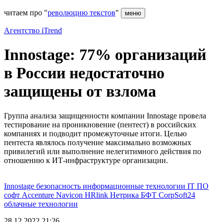
читаем про "
революцию текстов
"
меню
Агентство iTrend
Innostage: 77% организаций
в России недостаточно
защищены от взлома
Группа анализа защищенности компании Innostage провела
тестирование на проникновение (пентест) в российских
компаниях и подводит промежуточные итоги. Целью
пентеста являлось получение максимально возможных
привилегий или выполнение нелегитимного действия по
отношению к ИТ-инфраструктуре организации.
Innostage
безопасность
информационные технологии
IT
ПО
софт
Accenture
Navicon
HRlink
Нетрика
БФТ
CorpSoft24
облачные технологии
28.12.2022 21:26