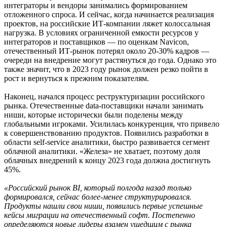
интеграторы и вендоры занимались формированием
отложенного спроса. И сейчас, когда начинается реализация
проектов, на российские ИТ-компании ляжет колоссальная
нагрузка. В условиях ограниченной емкости ресурсов у
интеграторов и поставщиков — по оценкам Navicon,
отечественный ИТ-рынок потерял около 20-30% кадров —
очереди на внедрение могут растянуться до года. Однако это
также значит, что в 2023 году рынок должен резко пойти в
рост и вернуться к прежним показателям.
Наконец, начался процесс реструктуризации российского
рынка. Отечественные data-поставщики начали занимать
ниши, которые исторически были поделены между
глобальными игроками. Усилилась конкуренция, что привело
к совершенствованию продуктов. Появились разработки в
области self-service аналитики, быстро развивается сегмент
облачной аналитики. «Железа» не хватает, поэтому доля
облачных внедрений к концу 2023 года должна достигнуть
45%.
«Российский рынок BI, который полгода назад только
формировался, сейчас более-менее структурировался.
Продукты нашли свои ниши, появились первые успешные
кейсы миграции на отечественный софт. Постепенно
определяются новые лидеры взамен ушедшим с рынка