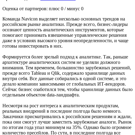
Оценка от партнеров: плюс
0
/ минус
0
Команда Navicon выделяет несколько основных трендов на
российском рынке аналитики. Прежде всего, бизнес-лидеры
осознают ценность аналитических инструментов, которые
помогают принимать взвешенные управленческие решения
даже в условиях высокого уровня неопределенности, и чаще
готовы инвестировать в них.
Формируется более зрелый подход к аналитике. Так, раньше
архитектуре аналитических систем не уделяли должного
внимания. Тем временем, большинство зарубежных решений,
прежде всего Tableau и Qlik, содержало хранилище данных
внутри себя. Все данные собирались в одной системе, и это
делало компании зависимыми от глобальных ИТ-вендоров.
Сейчас бизнес озаботился тем, чтобы хранилище данных было
отдельным объектом data-ландшафта.
Несмотря на рост интереса к аналитическим продуктам,
реальных внедрений в последние полгода было немного.
Заказчики присматривались к российским решениям и ждали,
пока они смогут лучше заместить зарубежные аналоги. Рынок
по итогам года упал минимум на 35%. Однако было огромное
количество пресейлов. По сути, в последние полгода все