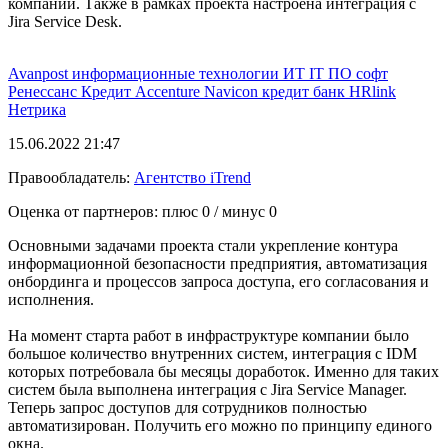
компании. Также в рамках проекта настроена интеграция с
Jira Service Desk.
Avanpost
информационные технологии
ИТ
IT
ПО
софт
Ренессанс Кредит
Accenture
Navicon
кредит
банк
HRlink
Нетрика
15.06.2022 21:47
Правообладатель:
Агентство iTrend
Оценка от партнеров: плюс
0
/ минус
0
Основными задачами проекта стали укрепление контура
информационной безопасности предприятия, автоматизация
онбординга и процессов запроса доступа, его согласования и
исполнения.
На момент старта работ в инфраструктуре компании было
большое количество внутренних систем, интеграция с IDM
которых потребовала бы месяцы доработок. Именно для таких
систем была выполнена интеграция с Jira Service Manager.
Теперь запрос доступов для сотрудников полностью
автоматизирован. Получить его можно по принципу единого
окна.