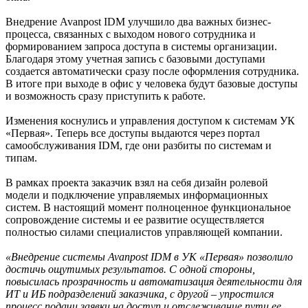
Внедрение Avanpost IDM улучшило два важных бизнес-
процесса, связанных с выходом нового сотрудника и
формированием запроса доступа в системы организации.
Благодаря этому учетная запись с базовыми доступами
создается автоматически сразу после оформления сотрудника.
В итоге при выходе в офис у человека будут базовые доступы
и возможность сразу приступить к работе.
Изменения коснулись и управления доступом к системам УК
«Первая». Теперь все доступы выдаются через портал
самообслуживания IDM, где они разбиты по системам и
типам.
В рамках проекта заказчик взял на себя дизайн ролевой
модели и подключение управляемых информационных
систем. В настоящий момент полноценное функциональное
сопровождение системы и ее развитие осуществляется
полностью силами специалистов управляющей компании.
«Внедрение системы Avanpost IDM в УК «Первая» позволило
достичь ощутимых результатов. С одной стороны,
повысилась прозрачность и автоматизация деятельности для
ИТ и ИБ подразделений заказчика, с другой – упростился
процесс подачи заявки на доступ и отслеживание пути ее