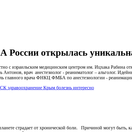
 России открылась уникальна
но с израильским медицинским центром им. Ицхака Рабина от
ь Антонов, врач анестезиолог - реаниматолог – альголог. Идей
тель главного врача ФНКЦ ФМБА по анестезиологии - реанимаци
ВСК
здравоохранение
Крым
болезнь
интересно
ланете страдает от хронической боли. Причиной могут быть, ка