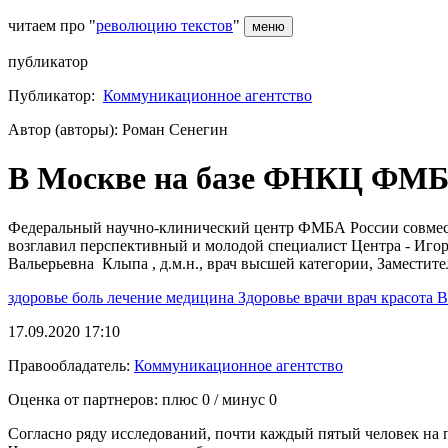
читаем про "
революцию текстов
"
меню
публикатор
Публикатор:
Коммуникационное агентство
Автор (авторы): Роман Сенегин
В Москве на базе ФНКЦ ФМБА
Федеральный научно-клинический центр ФМБА России совмест
возглавил перспективный и молодой специалист Центра - Игор
Вальерьевна Клыпа , д.м.н., врач высшей категории, Замести
здоровье
боль
лечение
медицина
Здоровье
врачи
врач
красота
17.09.2020 17:10
Правообладатель:
Коммуникационное агентство
Оценка от партнеров: плюс
0
/ минус
0
Согласно ряду исследований, почти каждый пятый человек на п