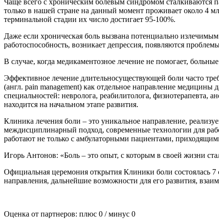
Чаще всего с хроническим болевым синдромом сталкиваются па
только в нашей стране на данный момент проживает около 4 мл
терминальной стадии их число достигает 95-100%.
Даже если хроническая боль вызвана потенциально излечимым з
работоспособность, возникает депрессия, появляются проблемы
В случае, когда медикаментозное лечение не помогает, больны
Эффективное лечение длительносуществующей боли часто треб
(англ. pain management) как отдельное направление медицины 
специальностей: невролога, реабилитолога, физиотерапевта, ан
находится на начальном этапе развития.
Клиника лечения боли – это уникальное направление, реализ
междисциплинарный подход, современные технологии для раб
работают не только с амбулаторными пациентами, приходящим
Игорь Антонов: «Боль – это опыт, с которым в своей жизни ста
Официальная церемония открытия Клиники боли состоялась 7
направления, дальнейшие возможности для его развития, взаим
Оценка от партнеров: плюс
0
/ минус
0