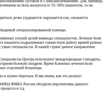
аболеваниями суставов и с онкозаболеваниями. Для, примера,
болевания на боль жалуются от 35–50% пациентов, то на
иться, резко ухудшается: нарушается сон, снижается
необходимой специализированной помощи.
рованных усилий целой команды специалистов. Лечение боли
ого пациента подразумевает совместную работу врачей разных
ее узкие специалисты. В нашей стране данное направление
 Специалисты Центра используют международные стандарты,
страняя болевой синдром. Врачи Клиники лечения боли
ьных отделений больницы.
о и нужно бороться. И мы знаем, как это делать!»
ий ФНКЦ ФМБА России обсудили перспективы данного
процесса и т.д.