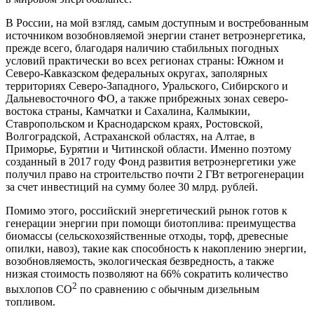
В России, на мой взгляд, самым доступным и востребованным
источником возобновляемой энергии станет ветроэнергетика,
прежде всего, благодаря наличию стабильных погодных
условий практически во всех регионах страны: Южном и
Северо-Кавказском федеральных округах, заполярных
территориях Северо-Западного, Уральского, Сибирского и
Дальневосточного ФО, а также прибрежных зонах северо-
востока страны, Камчатки и Сахалина, Калмыкии,
Ставропольском и Краснодарском краях, Ростовской,
Волгоградской, Астраханской областях, на Алтае, в
Приморье, Бурятии и Читинской области. Именно поэтому
созданный в 2017 году Фонд развития ветроэнергетики уже
получил право на строительство почти 2 ГВт ветрогенерации
за счет инвестиций на сумму более 30 млрд. рублей.
Помимо этого, российский энергетический рынок готов к
генерации энергии при помощи биотоплива: преимущества
биомассы (сельскохозяйственные отходы, торф, древесные
опилки, навоз), такие как способность к накоплению энергии,
возобновляемость, экологическая безвредность, а также
низкая стоимость позволяют на 66% сократить количество
2
выхлопов СО
по сравнению с обычным дизельным
топливом.