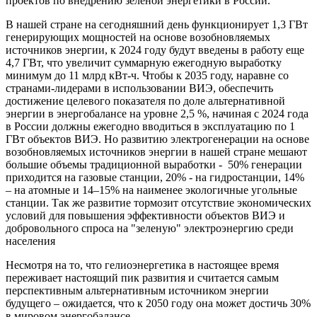
проектов по внедрению зеленой энергетики в России.
В нашей стране на сегодняшний день функционирует 1,3 ГВт
генерирующих мощностей на основе возобновляемых
источников энергии, к 2024 году будут введены в работу еще
4,7 ГВт, что увеличит суммарную ежегодную выработку
минимум до 11 млрд кВт-ч. Чтобы к 2035 году, наравне со
странами-лидерами в использовании ВИЭ, обеспечить
достижение целевого показателя по доле альтернативной
энергии в энергобалансе на уровне 2,5 %, начиная с 2024 года
в России должны ежегодно вводиться в эксплуатацию по 1
ГВт объектов ВИЭ. Но развитию электрогенерации на основе
возобновляемых источников энергии в нашей стране мешают
большие объемы традиционной выработки - 50% генерации
приходится на газовые станции, 20% - на гидростанции, 14%
– на атомные и 14–15% на наименее экологичные угольные
станции. Так же развитие тормозит отсутствие экономических
условий для повышения эффективности объектов ВИЭ и
добровольного спроса на "зеленую" электроэнергию среди
населения
Несмотря на то, что гелиоэнергетика в настоящее время
переживает настоящий пик развития и считается самым
перспективным альтернативным источником энергии
будущего – ожидается, что к 2050 году она может достичь 30%
в мировом энергобалансе.