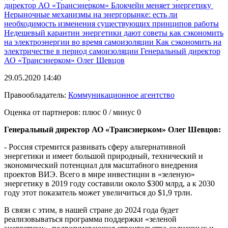
директор АО «Трансэнерком»
Блокчейн меняет энергетику
Нерыночные механизмы на энергорынке: есть ли
необходимость изменения существующих принципов работы
Недешевый карантин
энергетики дают советы
как сэкономить
на электроэнергии во время самоизоляции
Как сэкономить на
электричестве в период самоизоляции
Генеральный директор
АО «Трансэнерком» Олег Шевцов
29.05.2020 14:40
Правообладатель:
Коммуникационное агентство
Оценка от партнеров: плюс
0
/ минус
0
Генеральный директор АО «Трансэнерком» Олег Шевцов:
- Россия стремится развивать сферу альтернативной
энергетики и имеет большой природный, технический и
экономический потенциал для масштабного внедрения
проектов ВИЭ. Всего в мире инвестиции в «зеленую»
энергетику в 2019 году составили около $300 млрд, а к 2030
году этот показатель может увеличиться до $1,9 трлн.
В связи с этим, в нашей стране до 2024 года будет
реализовываться программа поддержки «зеленой