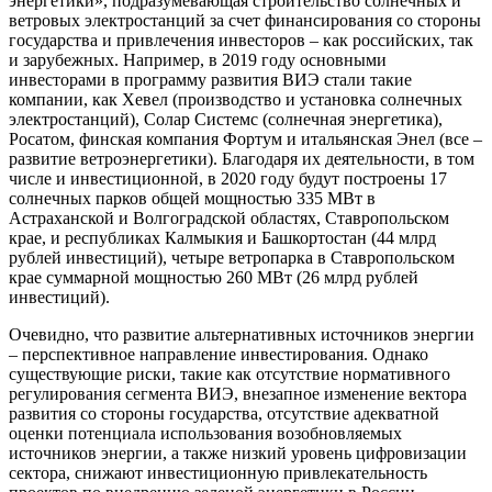
энергетики», подразумевающая строительство солнечных и
ветровых электростанций за счет финансирования со стороны
государства и привлечения инвесторов – как российских, так
и зарубежных. Например, в 2019 году основными
инвесторами в программу развития ВИЭ стали такие
компании, как Хевел (производство и установка солнечных
электростанций), Солар Системс (солнечная энергетика),
Росатом, финская компания Фортум и итальянская Энел (все –
развитие ветроэнергетики). Благодаря их деятельности, в том
числе и инвестиционной, в 2020 году будут построены 17
солнечных парков общей мощностью 335 МВт в
Астраханской и Волгоградской областях, Ставропольском
крае, и республиках Калмыкия и Башкортостан (44 млрд
рублей инвестиций), четыре ветропарка в Ставропольском
крае суммарной мощностью 260 МВт (26 млрд рублей
инвестиций).
Очевидно, что развитие альтернативных источников энергии
– перспективное направление инвестирования. Однако
существующие риски, такие как отсутствие нормативного
регулирования сегмента ВИЭ, внезапное изменение вектора
развития со стороны государства, отсутствие адекватной
оценки потенциала использования возобновляемых
источников энергии, а также низкий уровень цифровизации
сектора, снижают инвестиционную привлекательность