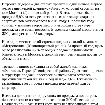
В тройке лидеров – два старых проекта и один новый. Первое
место занял жилой комплекс «Зиларт», который строится на
юге Москвы (Даниловский район). В этом проекте было
продано 5,8% от всех реализованных в столице квартир и
апартаментов бизнес-класса в 2019 году. В прошлом году
«Зиларт» занимал второе место, и его доля в структуре
продаж за это время возросла. В среднем каждый месяц в этом
ЖК реализуется по 83 квартиры.
На второе место с пятой строчки поднялся жилой комплекс
«Метрополия» (Южнопортовый район). За прошлый год здесь
было реализовано 4,7% от общих продаж недвижимости
бизнес-класса в Москве, а средний темп реализации достиг 67
объектов в месяц.
Третью позицию сохранил за собой жилой комплекс
«Фестиваль Парк» (Левобережный район). Доля этого проекта
в структуре продаж новостроек бизнес-класса осталась
практически такой же, как и год назад – 3,6%. Ежемесячно
застройщик этого проекта находил покупателей для 52
квартир.
Всего на долю пяти лидирующих по продажам новостроек
бизнес-класса (в их число также вошли ЖК «Невский» и
Headliner) пришлась пятая часть всех реализованных в этом