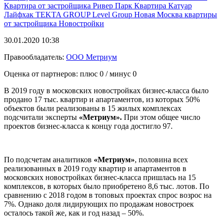
Квартира от застройщика
Ривер Парк
Квартира
Катуар
Лайфхак
TEKTA GROUP
Level Group
Новая Москва
квартиры
от застройщика
Новостройки
30.01.2020 10:38
Правообладатель:
ООО Метриум
Оценка от партнеров: плюс
0
/ минус
0
В 2019 году в московских новостройках бизнес-класса было
продано 17 тыс. квартир и апартаментов, из которых 50%
объектов были реализованы в 15 жилых комплексах
подсчитали эксперты
«Метриум».
При этом общее число
проектов бизнес-класса к концу года достигло 97.
По подсчетам аналитиков
«Метриум»
, половина всех
реализованных в 2019 году квартир и апартаментов в
московских новостройках бизнес-класса пришлась на 15
комплексов, в которых было приобретено 8,6 тыс. лотов. По
сравнению с 2018 годом в топовых проектах спрос возрос на
7%. Однако доля лидирующих по продажам новостроек
осталось такой же, как и год назад – 50%.