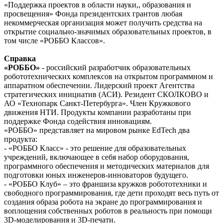
«Поддержка проектов в области науки,, образования и
просвещения» Фонда президентских грантов любая
некоммерческая организация может получить средства на
открытие социально-значимых образовательных проектов, в
том числе «РОББО Классов».
Справка
«РОББО»
- российский разработчик образовательных
робототехнических комплексов на открытом программном и
аппаратном обеспечении. Лидерский проект Агентства
стратегических инициатив (АСИ). Резидент СКОЛКОВО и
АО «Технопарк Санкт-Петербурга». Член Кружкового
движения НТИ. Продукты компании разработаны при
поддержке Фонда содействия инновациям.
«РОББО» представляет на мировом рынке EdTech два
продукта:
- «РОББО Класс» - это решение для образовательных
учреждений, включающее в себя набор оборудования,
программного обеспечения и методических материалов для
подготовки юных инженеров-инноваторов будущего.
- «РОББО Клуб» – это франшиза кружков робототехники и
свободного программирования, где дети проходят весь путь от
создания образа робота на экране до программирования и
воплощения собственных роботов в реальность при помощи
3D-моделирования и 3D-печати.