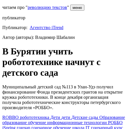
читаем про "
революцию текстов
"
меню
публикатор
Публикатор:
Агентство iTrend
Автор (авторы): Владимир Шабалин
В Бурятии учить
робототехнике начнут с
детского сада
Муниципальный детский сад №113 в Улан-Удэ получил
финансирование Фонда президентских грантов на открытие
кружка робототехники. В конце декабря организация
получила робототехнические конструкторы петербургского
производителя «РОББО».
ROBBO
робототехника
Дети
дети
Детские сады
Образование
образование
обучение
информационные технологии
РОББО
iSpring
гончар
гончарное обучение
школа
IT
гончарный курс