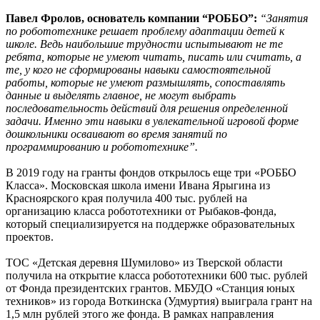
Павел Фролов, основатель компании “РОББО”:
“Занятия
по робототехнике решает проблему адаптации детей к
школе. Ведь наибольшие трудности испытывают не те
ребята, которые не умеют читать, писать или считать, а
те, у кого не сформированы навыки самостоятельной
работы, которые не умеют размышлять, сопоставлять
данные и выделять главное, не могут выбрать
последовательность действий для решения определенной
задачи. Именно эти навыки в увлекательной игровой форме
дошкольники осваивают во время занятий по
программированию и робототехнике”.
В 2019 году на гранты фондов открылось еще три «РОББО
Класса». Московская школа имени Ивана Ярыгина из
Красноярского края получила 400 тыс. рублей на
организацию класса робототехники от Рыбаков-фонда,
который специализируется на поддержке образовательных
проектов.
ТОС «Детская деревня Шумилово» из Тверской области
получила на открытие класса робототехники 600 тыс. рублей
от Фонда президентских грантов. МБУДО «Станция юных
техников» из города Воткинска (Удмуртия) выиграла грант на
1,5 млн рублей этого же фонда. В рамках направления