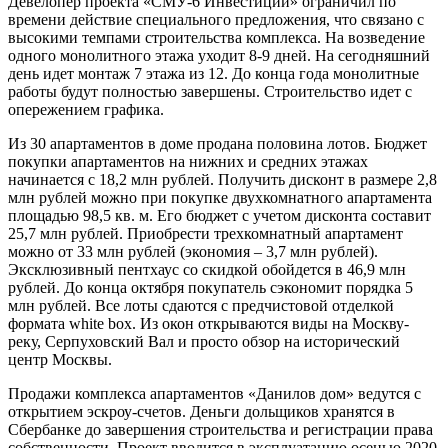
Девелопер проекта «СМУ-6 Инвестиции» ограничил по
времени действие специального предложения, что связано с
высокими темпами строительства комплекса. На возведение
одного монолитного этажа уходит 8-9 дней. На сегодняшний
день идет монтаж 7 этажа из 12. До конца года монолитные
работы будут полностью завершены. Строительство идет с
опережением графика.
Из 30 апартаментов в доме продана половина лотов. Бюджет
покупки апартаментов на нижних и средних этажах
начинается с 18,2 млн рублей. Получить дисконт в размере 2,8
млн рублей можно при покупке двухкомнатного апартамента
площадью 98,5 кв. м. Его бюджет с учетом дисконта составит
25,7 млн рублей. Приобрести трехкомнатный апартамент
можно от 33 млн рублей (экономия – 3,7 млн рублей).
Эксклюзивный пентхаус со скидкой обойдется в 46,9 млн
рублей. До конца октября покупатель сэкономит порядка 5
млн рублей. Все лоты сдаются с предчистовой отделкой
формата white box. Из окон открываются виды на Москву-
реку, Серпуховский Вал и просто обзор на исторический
центр Москвы.
Продажи комплекса апартаментов «Данилов дом» ведутся с
открытием эскроу-счетов. Деньги дольщиков хранятся в
Сбербанке до завершения строительства и регистрации права
собственности. Проект вводится в эксплуатацию осенью 2020