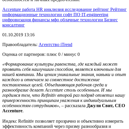
Accenture
работа
HR
инклюзия
исследование
рейтинг
Рейтинг
информационные технологии
софт
ПО
IT-engineering
цифровизация
финансы
мфо
облачные технологии
Бизнес
консалтинг
01.10.2019 13:16
Правообладатель:
Агентство iTrend
Оценка от партнеров: плюс
0
/ минус
0
«Формирование культуры равенства, где каждый может
проявить себя наилучшим способом, является ключевым для
нашей компании. Мы ценим уникальные знания, навыки и опыт
каждого и отвечаем за совместное достижение
поставленных целей. Объединяющая рабочая среда и
разнообразие делает Accenture столь особенным. И мы
гордимся тем, что Refinitiv второй раз подряд отметил нашу
приверженность принципам уважения к индивидуальным
особенностям сотрудников»
, – рассказала
Джули Свит, CEO
Accenture
.
Индекс Refinitiv позволяет прозрачно и объективно измерить
эффективность компаний через призму разнообразия и