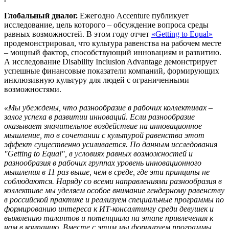
Глобальный диалог.
Ежегодно Accenture публикует
исследование, цель которого – обсуждение вопроса среды
равных возможностей. В этом году отчет
«Getting to Equal»
продемонстрировал, что культура равенства на рабочем месте
– мощный фактор, способствующий инновациям и развитию.
А исследование Disability Inclusion Advantage демонстрирует
успешные финансовые показатели компаний, формирующих
инклюзивную культуру для людей с ограниченными
возможностями.
«Мы убеждены, что разнообразие в рабочих коллективах –
залог успеха в развитии инноваций. Если разнообразие
оказывает значительное воздействие на инновационное
мышление, то в сочетании с культурой равенства этот
эффект существенно усиливается. По данным исследования
"Getting to Equal", в условиях равных возможностей и
разнообразия в рабочих группах уровень инновационного
мышления в 11 раз выше, чем в среде, где эти принципы не
соблюдаются. Наряду со всеми направлениями разнообразия в
коллективе мы уделяем особое внимание гендерному равенству
в российской практике и реализуем специальные программы по
формированию интереса к ИТ-консалтингу среди девушек и
выявлению талантов и потенциала на этапе привлечения к
нам в компанию. Вместе с этим мы формируем программы