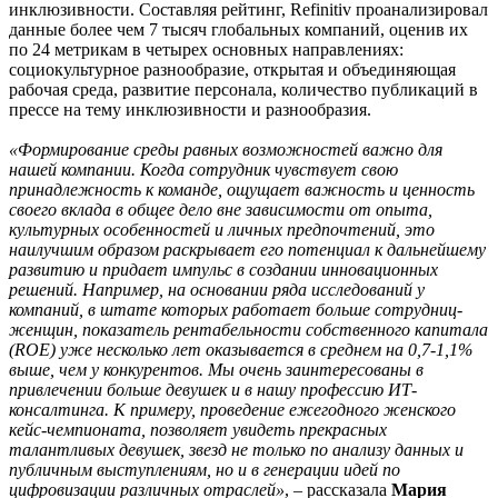
инклюзивности. Составляя рейтинг, Refinitiv проанализировал
данные более чем 7 тысяч глобальных компаний, оценив их
по 24 метрикам в четырех основных направлениях:
социокультурное разнообразие, открытая и объединяющая
рабочая среда, развитие персонала, количество публикаций в
прессе на тему инклюзивности и разнообразия.
«Формирование среды равных возможностей важно для
нашей компании. Когда сотрудник чувствует свою
принадлежность к команде, ощущает важность и ценность
своего вклада в общее дело вне зависимости от опыта,
культурных особенностей и личных предпочтений, это
наилучшим образом раскрывает его потенциал к дальнейшему
развитию и придает импульс в создании инновационных
решений. Например, на основании ряда исследований у
компаний, в штате которых работает больше сотрудниц-
женщин, показатель рентабельности собственного капитала
(ROE) уже несколько лет оказывается в среднем на 0,7-1,1%
выше, чем у конкурентов. Мы очень заинтересованы в
привлечении больше девушек и в нашу профессию ИТ-
консалтинга. К примеру, проведение ежегодного женского
кейс-чемпионата, позволяет увидеть прекрасных
талантливых девушек, звезд не только по анализу данных и
публичным выступлениям, но и в генерации идей по
цифровизации различных отраслей»
, – рассказала
Мария