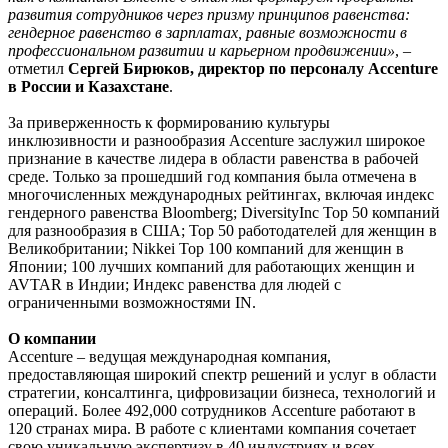
развития сотрудников через призму принципов равенства:
гендерное равенство в зарплатах, равные возможности в
профессиональном развитии и карьерном продвижении»
, –
отметил
Сергей Бирюков, директор по персоналу Accenture
в России и Казахстане
.
За приверженность к формированию культуры
инклюзивности и разнообразия Accenture заслужил широкое
признание в качестве лидера в области равенства в рабочей
среде. Только за прошедший год компания была отмечена в
многочисленных международных рейтингах, включая индекс
гендерного равенства Bloomberg; DiversityInc Top 50 компаний
для разнообразия в США; Top 50 работодателей для женщин в
Великобритании; Nikkei Top 100 компаний для женщин в
Японии; 100 лучших компаний для работающих женщин и
AVTAR в Индии; Индекс равенства для людей с
ограниченными возможностями IN.
О компании
Accenture – ведущая международная компания,
предоставляющая широкий спектр решений и услуг в области
стратегии, консалтинга, цифровизации бизнеса, технологий и
операций. Более 492,000 сотрудников Accenture работают в
120 странах мира. В работе с клиентами компания сочетает
свою уникальную экспертизу в 40 индустриях и всех