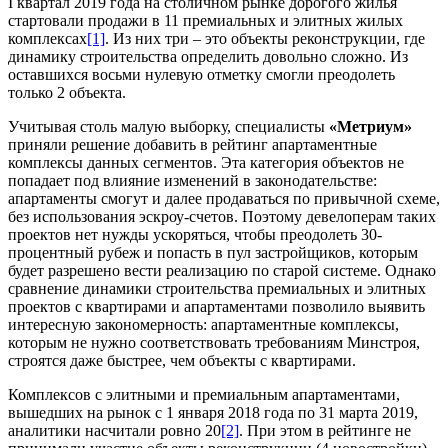
I квартал 2019 года на столичном рынке дорогого жилья
стартовали продажи в 11 премиальных и элитных жилых
комплексах
[1]
. Из них три – это объекты реконструкции, где
динамику строительства определить довольно сложно. Из
оставшихся восьми нулевую отметку смогли преодолеть
только 2 объекта.
Учитывая столь малую выборку, специалисты
«Метриум»
приняли решение добавить в рейтинг апартаментные
комплексы данных сегментов. Эта категория объектов не
попадает под влияние изменений в законодательстве:
апартаменты смогут и далее продаваться по привычной схеме,
без использования эскроу-счетов. Поэтому девелоперам таких
проектов нет нужды ускоряться, чтобы преодолеть 30-
процентный рубеж и попасть в пул застройщиков, которым
будет разрешено вести реализацию по старой системе. Однако
сравнение динамики строительства премиальных и элитных
проектов с квартирами и апартаментами позволило выявить
интересную закономерность: апартаментные комплексы,
которым не нужно соответствовать требованиям Минстроя,
строятся даже быстрее, чем объекты с квартирами.
Комплексов с элитными и премиальным апартаментами,
вышедших на рынок с 1 января 2018 года по 31 марта 2019,
аналитики насчитали ровно 20
[2]
. При этом в рейтинге не