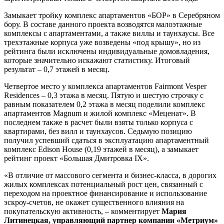
Замыкает тройку комплекс апартаментов «БОР» в Серебряном
бору. В составе данного проекта возводятся малоэтажные
комплексы с апартаментами, а также виллы и таунхаусы. Все
трехэтажные корпуса уже возведены «под крышу», но из
рейтинга были исключены индивидуальные домовладения,
которые значительно искажают статистику. Итоговый
результат – 0,7 этажей в месяц.
Четвертое место у комплекса апартаментов Fairmont Vesper
Residences – 0,3 этажа в месяц. Пятую и шестую строчку с
равным показателем 0,2 этажа в месяц поделили комплекс
апартаментов Magnum и жилой комплекс «Меценат». В
последнем также в расчет были взяты только корпуса с
квартирами, без вилл и таунхаусов. Седьмую позицию
получил успевший сдаться в эксплуатацию апартаментный
комплекс Edison House (0,19 этажей в месяц), а замыкает
рейтинг проект «Большая Дмитровка IX».
«В отличие от массового сегмента и бизнес-класса, в дорогих
жилых комплексах потенциальный рост цен, связанный с
переходом на проектное финансирование и использование
эскроу-счетов, не окажет существенного влияния на
покупательскую активность, – комментирует
Мария
Литинецкая, управляющий партнер компании «Метриум»