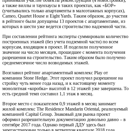
принимали участие объекты реконструкции (4 новостройки),
а также виллы и таунхаусы в таких проектах, как «БОР»
(учитывались только апартаменты в малоэтажных корпусах),
Cameo, Quartet House и Eight Yards. Таким образом, до участия
в рейтинге были допущены 13 проектов с апартаментами, из
которых в шести уже ведется строительство надземной части.
При составлении рейтинга эксперты суммировали количество
построенных этажей (без учета подземной части) по всем
корпусам, входящим в проект. И поделили полученное
значение на число месяцев, прошедшее с момента получения
разрешения на строительство. Таким образом было получено
среднемесячное число возводимых этажей.
Возглавил рейтинг апартаментный комплекс Play от
компании Stone Hedge. Этот проект получил разрешение на
стройку чуть менее года назад, и к настоящему моменту
монолитная «коробка» высотой в 12 этажей уже завершена. То
есть средний темп составил 1,1 этаж в месяц.
Второе место с показателем 0,9 этажей в месяц занимает
жилой комплекс The Residence Mandarin Oriental, реализуемый
компанией Capital Group. Знаковый для рынка проект
оформил разрешительную документацию довольно давно – в
сентябре 2017 года. Однако первый ДДУ здесь был
зарегистрирован только в четвертом квартале 2018 года.