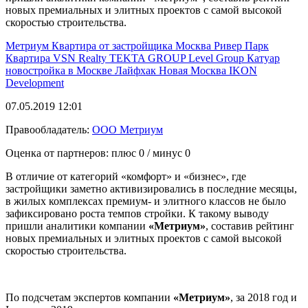
новых премиальных и элитных проектов с самой высокой
скоростью строительства.
Метриум
Квартира от застройщика
Москва
Ривер Парк
Квартира
VSN Realty
TEKTA GROUP
Level Group
Катуар
новостройка в Москве
Лайфхак
Новая Москва
IKON
Development
07.05.2019 12:01
Правообладатель:
ООО Метриум
Оценка от партнеров: плюс
0
/ минус
0
В отличие от категорий «комфорт» и «бизнес», где
застройщики заметно активизировались в последние месяцы,
в жилых комплексах премиум- и элитного классов не было
зафиксировано роста темпов стройки. К такому выводу
пришли аналитики компании
«Метриум»
, составив рейтинг
новых премиальных и элитных проектов с самой высокой
скоростью строительства.
По подсчетам экспертов компании
«Метриум»
, за 2018 год и