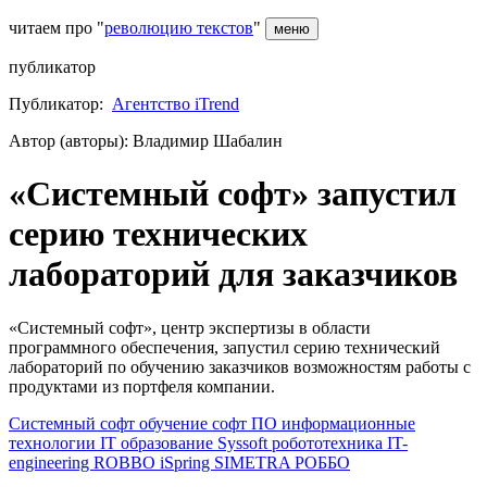
читаем про "
революцию текстов
"
меню
публикатор
Публикатор:
Агентство iTrend
Автор (авторы): Владимир Шабалин
«Системный софт» запустил
серию технических
лабораторий для заказчиков
«Системный софт», центр экспертизы в области
программного обеспечения, запустил серию технический
лабораторий по обучению заказчиков возможностям работы с
продуктами из портфеля компании.
Системный софт
обучение
софт
ПО
информационные
технологии
IT
образование
Syssoft
робототехника
IT-
engineering
ROBBO
iSpring
SIMETRA
РОББО