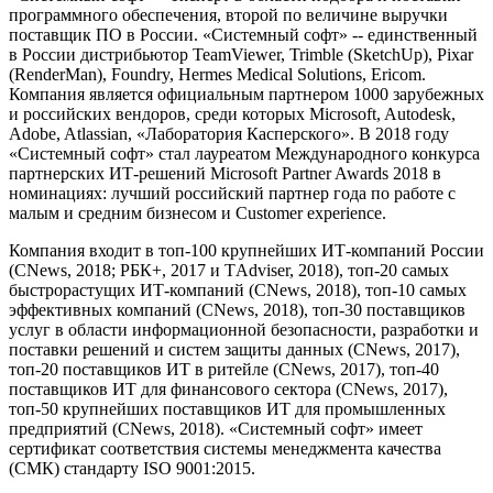
программного обеспечения, второй по величине выручки
поставщик ПО в России. «Системный софт» -- единственный
в России дистрибьютор TeamViewer, Trimble (SketchUp), Pixar
(RenderMan), Foundry, Hermes Medical Solutions, Ericom.
Компания является официальным партнером 1000 зарубежных
и российских вендоров, среди которых Microsoft, Autodesk,
Adobe, Atlassian, «Лаборатория Касперского». В 2018 году
«Системный софт» стал лауреатом Международного конкурса
партнерских ИТ-решений Microsoft Partner Awards 2018 в
номинациях: лучший российский партнер года по работе с
малым и средним бизнесом и Customer experience.
Компания входит в топ-100 крупнейших ИТ-компаний России
(CNews, 2018; РБК+, 2017 и ТAdviser, 2018), топ-20 самых
быстрорастущих ИТ-компаний (CNews, 2018), топ-10 самых
эффективных компаний (CNews, 2018), топ-30 поставщиков
услуг в области информационной безопасности, разработки и
поставки решений и систем защиты данных (CNews, 2017),
топ-20 поставщиков ИТ в ритейле (CNews, 2017), топ-40
поставщиков ИТ для финансового сектора (CNews, 2017),
топ-50 крупнейших поставщиков ИТ для промышленных
предприятий (CNews, 2018). «Системный cофт» имеет
сертификат соответствия системы менеджмента качества
(СМК) стандарту ISO 9001:2015.