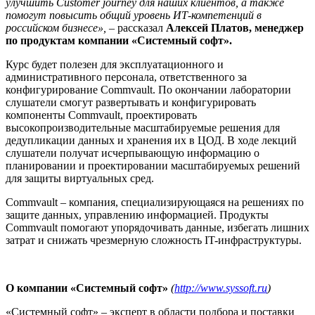
улучшить Customer journey для наших клиентов, а также
помогут повысить общий уровень ИТ-компетенций в
российском бизнесе»,
– рассказал
Алексей Платов, менеджер
по продуктам компании «Системный софт».
Курс будет полезен для эксплуатационного и
административного персонала, ответственного за
конфигурирование Commvault. По окончании лаборатории
слушатели смогут развертывать и конфигурировать
компоненты Commvault, проектировать
высокопроизводительные масштабируемые решения для
дедупликации данных и хранения их в ЦОД. В ходе лекций
слушатели получат исчерпывающую информацию о
планировании и проектировании масштабируемых решений
для защиты виртуальных сред.
Commvault – компания, специализирующаяся на решениях по
защите данных, управлению информацией. Продукты
Commvault помогают упорядочивать данные, избегать лишних
затрат и снижать чрезмерную сложность IT-инфраструктуры.
О компании «Системный софт»
(
http://www.syssoft.ru
)
«Системный софт» – эксперт в области подбора и поставки