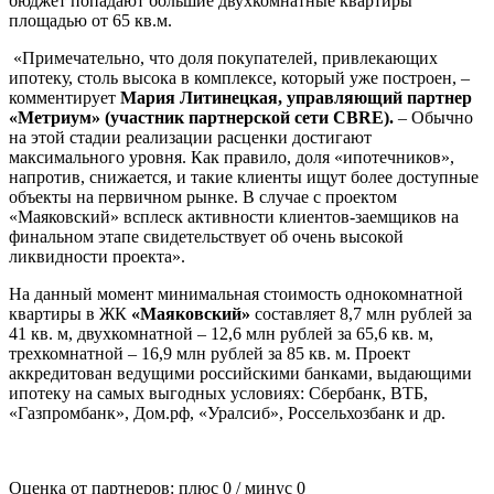
бюджет попадают большие двухкомнатные квартиры
площадью от 65 кв.м.
«Примечательно, что доля покупателей, привлекающих
ипотеку, столь высока в комплексе, который уже построен, –
комментирует
Мария Литинецкая, управляющий партнер
«Метриум» (участник партнерской сети
CBRE
).
– Обычно
на этой стадии реализации расценки достигают
максимального уровня. Как правило, доля «ипотечников»,
напротив, снижается, и такие клиенты ищут более доступные
объекты на первичном рынке. В случае с проектом
«Маяковский» всплеск активности клиентов-заемщиков на
финальном этапе свидетельствует об очень высокой
ликвидности проекта».
На данный момент минимальная стоимость однокомнатной
квартиры в ЖК
«Маяковский»
составляет 8,7 млн рублей за
41 кв. м, двухкомнатной – 12,6 млн рублей за 65,6 кв. м,
трехкомнатной – 16,9 млн рублей за 85 кв. м. Проект
аккредитован ведущими российскими банками, выдающими
ипотеку на самых выгодных условиях: Сбербанк, ВТБ,
«Газпромбанк», Дом.рф, «Уралсиб», Россельхозбанк и др.
Оценка от партнеров: плюс
0
/ минус
0