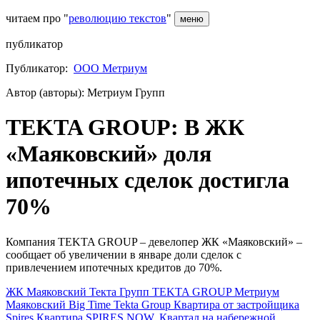
читаем про "
революцию текстов
"
меню
публикатор
Публикатор:
ООО Метриум
Автор (авторы): Метриум Групп
TEKTA GROUP: В ЖК
«Маяковский» доля
ипотечных сделок достигла
70%
Компания TEKTA GROUP – девелопер ЖК «Маяковский» –
сообщает об увеличении в январе доли сделок с
привлечением ипотечных кредитов до 70%.
ЖК Маяковский
Текта Групп
TEKTA GROUP
Метриум
Маяковский
Big Time
Tekta Group
Квартира от застройщика
Spires
Квартира
SPIRES
NOW. Квартал на набережной