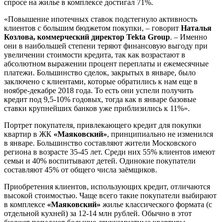
спросе на жилье в комплексе достигал 71%.
«Повышение ипотечных ставок подстегнуло активность
клиентов с большим бюджетом покупки, – говорит
Наталья
Козлова, коммерческий директор Tekta
Group
. – Именно
они в наибольшей степени теряют финансовую выгоду при
увеличении стоимости кредита, так как возрастают в
абсолютном выражении процент переплаты и ежемесячные
платежи. Большинство сделок, закрытых в январе, было
заключено с клиентами, которые обратились к нам еще в
ноябре-декабре 2018 года. То есть они успели получить
кредит под 9,5-10% годовых, тогда как в январе базовые
ставки крупнейших банков уже приблизились к 11%».
Портрет покупателя, привлекающего кредит для покупки
квартир в ЖК
«Маяковский»
, принципиально не изменился
в январе. Большинство составляют жители Московского
региона в возрасте 35-45 лет. Среди них 55% клиентов имеют
семьи и 40% воспитывают детей. Одинокие покупатели
составляют 45% от общего числа заёмщиков.
Приобретения клиентов, использующих кредит, отличаются
высокой стоимостью. Чаще всего такие покупатели выбирают
в комплексе
«Маяковский»
жилье классического формата (с
отдельной кухней) за 12-14 млн рублей. Обычно в этот