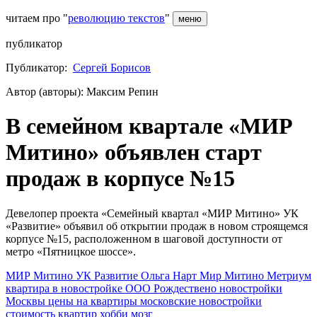
читаем про "
революцию текстов
"
меню
публикатор
Публикатор:
Сергей Борисов
Автор (авторы): Максим Репин
В семейном квартале «МИР
Митино» объявлен старт
продаж в корпусе №15
Девелопер проекта «Семейный квартал «МИР Митино» УК
«Развитие» объявил об открытии продаж в новом строящемся
корпусе №15, расположенном в шаговой доступности от
метро «Пятницкое шоссе».
МИР Митино
УК Развитие
Ольга Нарт
Мир Митино
Метриум
квартира в новостройке
ООО Рождествено
новостройки
Москвы
цены на квартиры
московские новостройки
стоимость квартир
хобби
мозг