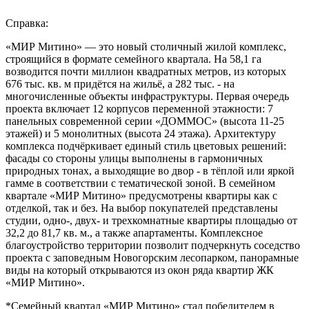
Справка:
«МИР Митино» — это новый столичный жилой комплекс,
строящийся в формате семейного квартала. На 58,1 га
возводится почти миллион квадратных метров, из которых
676 тыс. кв. м придётся на жильё, а 282 тыс. - на
многочисленные объекты инфраструктуры. Первая очередь
проекта включает 12 корпусов переменной этажности: 7
панельных современной серии «ДОММОС» (высота 11-25
этажей) и 5 монолитных (высота 24 этажа). Архитектуру
комплекса подчёркивает единый стиль цветовых решений:
фасады со стороны улицы выполнены в гармоничных
природных тонах, а выходящие во двор - в тёплой или яркой
гамме в соответствии с тематической зоной. В семейном
квартале «МИР Митино» предусмотрены квартиры как с
отделкой, так и без. На выбор покупателей представлены
студии, одно-, двух- и трехкомнатные квартиры площадью от
32,2 до 81,7 кв. м., а также апартаменты. Комплексное
благоустройство территории позволит подчеркнуть соседство
проекта с заповедным Новогорским лесопарком, панорамные
виды на который открываются из окон ряда квартир ЖК
«МИР Митино».
*Семейный квартал «МИР Митино» стал победителем в