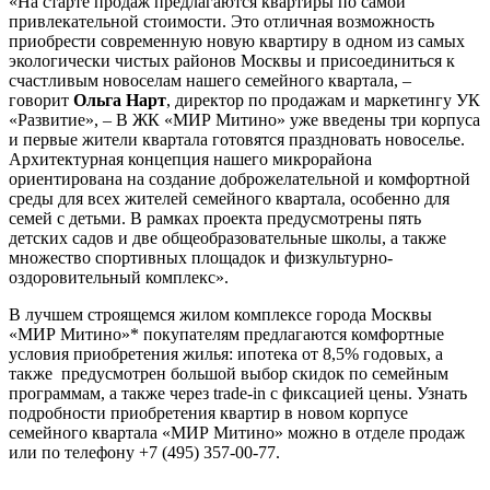
«На старте продаж предлагаются квартиры по самой
привлекательной стоимости. Это отличная возможность
приобрести современную новую квартиру в одном из самых
экологически чистых районов Москвы и присоединиться к
счастливым новоселам нашего семейного квартала, –
говорит
Ольга Нарт
, директор по продажам и маркетингу УК
«Развитие», – В ЖК «МИР Митино» уже введены три корпуса
и первые жители квартала готовятся праздновать новоселье.
Архитектурная концепция нашего микрорайона
ориентирована на создание доброжелательной и комфортной
среды для всех жителей семейного квартала, особенно для
семей с детьми. В рамках проекта предусмотрены пять
детских садов и две общеобразовательные школы, а также
множество спортивных площадок и физкультурно-
оздоровительный комплекс».
В лучшем строящемся жилом комплексе города Москвы
«МИР Митино»* покупателям предлагаются комфортные
условия приобретения жилья: ипотека от 8,5% годовых, а
также предусмотрен большой выбор скидок по семейным
программам, а также через trade-in с фиксацией цены. Узнать
подробности приобретения квартир в новом корпусе
семейного квартала «МИР Митино» можно в отделе продаж
или по телефону +7 (495) 357-00-77.