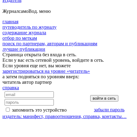
Издатель
Журнал
самоВод
. меню
главная
путеводитель по журналу
содержание журнала
отбор по меткам
поиск по партнерам, авторам и публикациям
лучшие публикации
Страница открыта без входа в сеть.
Если у вас есть сетевой уровень, войдите в сеть.
Если уровня еще нет, вы можете
зарегистрироваться на уровне «читатель»
а затем подняться по уровням вверх:
читатель
автор
партнер
справка
забыли пароль
запомнить это устройство
издатель: манифест, правоотношения, справка, контакты…