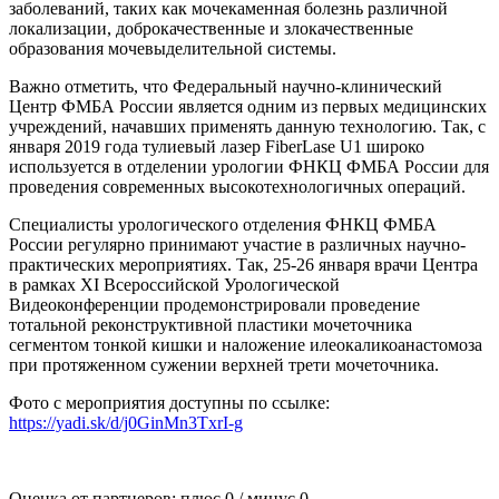
заболеваний, таких как мочекаменная болезнь различной
локализации, доброкачественные и злокачественные
образования мочевыделительной системы.
Важно отметить, что Федеральный научно-клинический
Центр ФМБА России является одним из первых медицинских
учреждений, начавших применять данную технологию. Так, с
января 2019 года тулиевый лазер FiberLase U1 широко
используется в отделении урологии ФНКЦ ФМБА России для
проведения современных высокотехнологичных операций.
Специалисты урологического отделения ФНКЦ ФМБА
России регулярно принимают участие в различных научно-
практических мероприятиях. Так, 25-26 января врачи Центра
в рамках ХI Всероссийской Урологической
Видеоконференции продемонстрировали проведение
тотальной реконструктивной пластики мочеточника
сегментом тонкой кишки и наложение илеокаликоанастомоза
при протяженном сужении верхней трети мочеточника.
Фото с мероприятия доступны по ссылке:
https://yadi.sk/d/j0GinMn3TxrI-g
Оценка от партнеров: плюс
0
/ минус
0