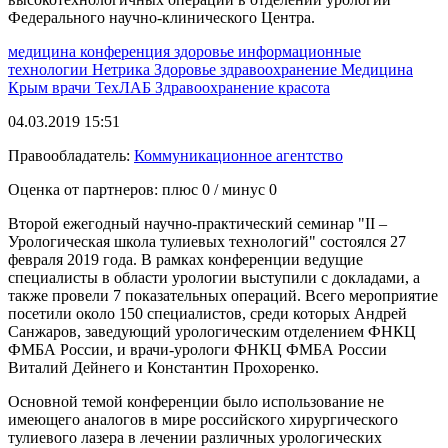
Федерального научно-клинического Центра.
медицина
конференция
здоровье
информационные
технологии
Нетрика
Здоровье
здравоохранение
Медицина
Крым
врачи
ТехЛАБ
Здравоохранение
красота
04.03.2019 15:51
Правообладатель:
Коммуникационное агентство
Оценка от партнеров: плюс
0
/ минус
0
Второй ежегодный научно-практический семинар "II –
Урологическая школа тулиевых технологий" состоялся 27
февраля 2019 года. В рамках конференции ведущие
специалисты в области урологии выступили с докладами, а
также провели 7 показательных операций. Всего мероприятие
посетили около 150 специалистов, среди которых Андрей
Санжаров, заведующий урологическим отделением ФНКЦ
ФМБА России, и врачи-урологи ФНКЦ ФМБА России
Виталий Дейнего и Константин Прохоренко.
Основной темой конференции было использование не
имеющего аналогов в мире российского хирургического
тулиевого лазера в лечении различных урологических