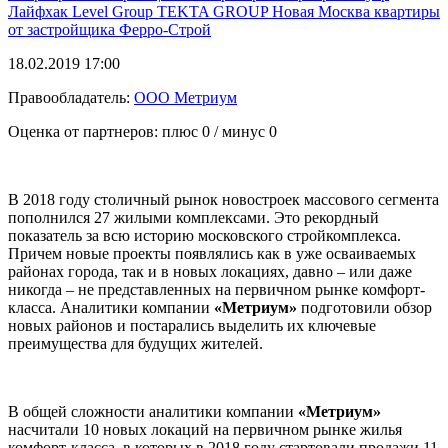
Лайфхак
Level Group
TEKTA GROUP
Новая Москва
квартиры
от застройщика
Ферро-Строй
18.02.2019 17:00
Правообладатель:
ООО Метриум
Оценка от партнеров: плюс
0
/ минус
0
В 2018 году столичный рынок новостроек массового сегмента
пополнился 27 жилыми комплексами. Это рекордный
показатель за всю историю московского стройкомплекса.
Причем новые проекты появлялись как в уже осваиваемых
районах города, так и в новых локациях, давно – или даже
никогда – не представленных на первичном рынке комфорт-
класса. Аналитики компании
«Метриум»
подготовили обзор
новых районов и постарались выделить их ключевые
преимущества для будущих жителей.
В общей сложности аналитики компании
«Метриум»
насчитали 10 новых локаций на первичном рынке жилья
комфорт-класса, в которых в 2018 году стартовали продажи 11