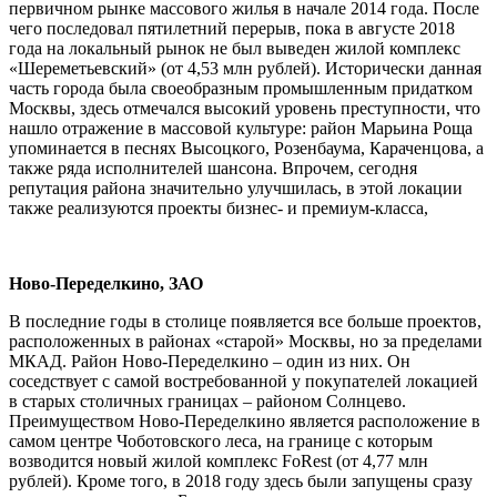
первичном рынке массового жилья в начале 2014 года. После
чего последовал пятилетний перерыв, пока в августе 2018
года на локальный рынок не был выведен жилой комплекс
«Шереметьевский» (от 4,53 млн рублей). Исторически данная
часть города была своеобразным промышленным придатком
Москвы, здесь отмечался высокий уровень преступности, что
нашло отражение в массовой культуре: район Марьина Роща
упоминается в песнях Высоцкого, Розенбаума, Караченцова, а
также ряда исполнителей шансона. Впрочем, сегодня
репутация района значительно улучшилась, в этой локации
также реализуются проекты бизнес- и премиум-класса,
Ново-Переделкино, ЗАО
В последние годы в столице появляется все больше проектов,
расположенных в районах «старой» Москвы, но за пределами
МКАД. Район Ново-Переделкино – один из них. Он
соседствует с самой востребованной у покупателей локацией
в старых столичных границах – районом Солнцево.
Преимуществом Ново-Переделкино является расположение в
самом центре Чоботовского леса, на границе с которым
возводится новый жилой комплекс FoRest (от 4,77 млн
рублей). Кроме того, в 2018 году здесь были запущены сразу