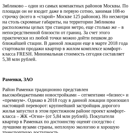
Зябликово – один из самых компактных районов Москвы. По
площади он не входит даже в первую сотню, занимая 108-ю
строчку (всего в «старой» Москве 125 районов). Но несмотря
на столь скромные габариты, на территории Зябликова
расположены целых три станции метро, еще столько же – в
непосредственной близости от границ. За счет этого
практически из любой точки можно дойти пешком до
ближайшей стации. В данной локации еще в марте 2018 года
стартовали продажи квартир в жилом комплексе комфорт-
класса FRESH. Минимальная стоимость сегодня составляет
5,38 млн рублей.
Раменки, ЗАО
Район Раменки традиционно представлен
высокобюджетными новостройками – сегментами «бизнес» и
«премиум». Однако в 2018 году в данной локации произошел
настоящий переворот: крупнейший застройщик дорогого
жилья запустил в этом престижном районе проект комфорт-
класса – ЖК «Огни» (от 5,84 млн рублей). Покупатели
квартир в Раменках по достоинству оценят соседство с
лучшими вузами страны, неплохую экологию и хорошую
транспортную доступность.