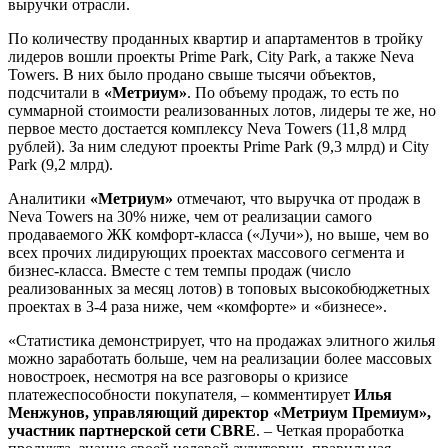
выручки отрасли.
По количеству проданных квартир и апартаментов в тройку
лидеров вошли проекты Prime Park, City Park, а также Neva
Towers. В них было продано свыше тысячи объектов,
подсчитали в
«Метриум»
. По объему продаж, то есть по
суммарной стоимости реализованных лотов, лидеры те же, но
первое место достается комплексу Neva Towers (11,8 млрд
рублей). За ним следуют проекты Prime Park (9,3 млрд) и City
Park (9,2 млрд).
Аналитики
«Метриум»
отмечают, что выручка от продаж в
Neva Towers на 30% ниже, чем от реализации самого
продаваемого ЖК комфорт-класса («Лучи»), но выше, чем во
всех прочих лидирующих проектах массового сегмента и
бизнес-класса. Вместе с тем темпы продаж (число
реализованных за месяц лотов) в топовых высокобюджетных
проектах в 3-4 раза ниже, чем «комфорте» и «бизнесе».
«Статистика демонстрирует, что на продажах элитного жилья
можно заработать больше, чем на реализации более массовых
новостроек, несмотря на все разговоры о кризисе
платежеспособности покупателя, – комментирует
Илья
Менжунов, управляющий директор «Метриум Премиум»,
участник партнерской сети CBRE
. – Четкая проработка