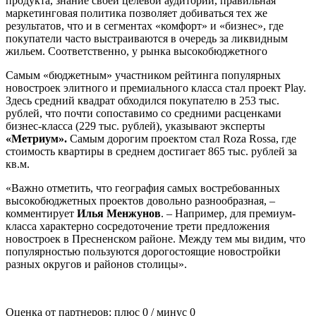
продукта, знание своей целевой аудитории, правильная
маркетинговая политика позволяет добиваться тех же
результатов, что и в сегментах «комфорт» и «бизнес», где
покупатели часто выстраиваются в очередь за ликвидным
жильем. Соответственно, у рынка высокобюджетного
Самым «бюджетным» участником рейтинга популярных
новостроек элитного и премиального класса стал проект Play.
Здесь средний квадрат обходился покупателю в 253 тыс.
рублей, что почти сопоставимо со средними расценками
бизнес-класса (229 тыс. рублей), указывают эксперты
«Метриум».
Самым дорогим проектом стал Roza Rossa, где
стоимость квартиры в среднем достигает 865 тыс. рублей за
кв.м.
«Важно отметить, что география самых востребованных
высокобюджетных проектов довольно разнообразная, –
комментирует
Илья Менжунов
. – Например, для премиум-
класса характерно сосредоточение трети предложения
новостроек в Пресненском районе. Между тем мы видим, что
популярностью пользуются дорогостоящие новостройки
разных округов и районов столицы».
Оценка от партнеров: плюс
0
/ минус
0