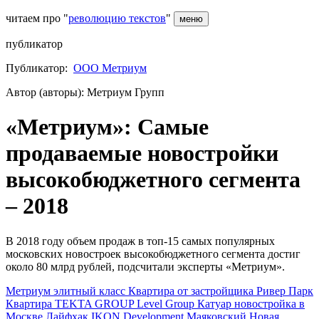
читаем про "
революцию текстов
"
меню
публикатор
Публикатор:
ООО Метриум
Автор (авторы): Метриум Групп
«Метриум»: Самые
продаваемые новостройки
высокобюджетного сегмента
– 2018
В 2018 году объем продаж в топ-15 самых популярных
московских новостроек высокобюджетного сегмента достиг
около 80 млрд рублей, подсчитали эксперты «Метриум».
Метриум
элитный класс
Квартира от застройщика
Ривер Парк
Квартира
TEKTA GROUP
Level Group
Катуар
новостройка в
Москве
Лайфхак
IKON Development
Маяковский
Новая