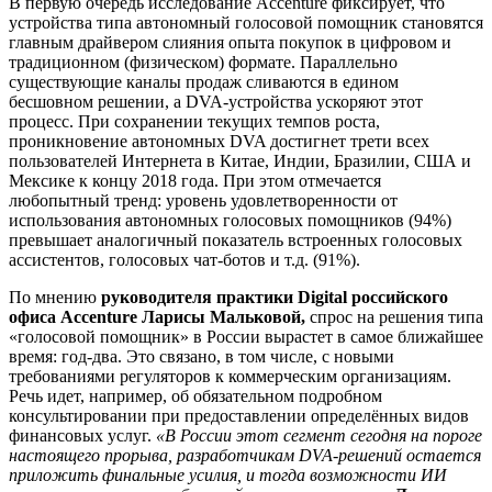
В первую очередь исследование Accenture фиксирует, что
устройства типа автономный голосовой помощник становятся
главным драйвером слияния опыта покупок в цифровом и
традиционном (физическом) формате. Параллельно
существующие каналы продаж сливаются в едином
бесшовном решении, а DVA-устройства ускоряют этот
процесс. При сохранении текущих темпов роста,
проникновение автономных DVA достигнет трети всех
пользователей Интернета в Китае, Индии, Бразилии, США и
Мексике к концу 2018 года. При этом отмечается
любопытный тренд: уровень удовлетворенности от
использования автономных голосовых помощников (94%)
превышает аналогичный показатель встроенных голосовых
ассистентов, голосовых чат-ботов и т.д. (91%).
По мнению
руководителя практики Digital российского
офиса Accenture Ларисы Мальковой,
спрос на решения типа
«голосовой помощник» в России вырастет в самое ближайшее
время: год-два. Это связано, в том числе, с новыми
требованиями регуляторов к коммерческим организациям.
Речь идет, например, об обязательном подробном
консультировании при предоставлении определённых видов
финансовых услуг.
«В России этот сегмент сегодня на пороге
настоящего прорыва, разработчикам DVA-решений остается
приложить финальные усилия, и тогда возможности ИИ