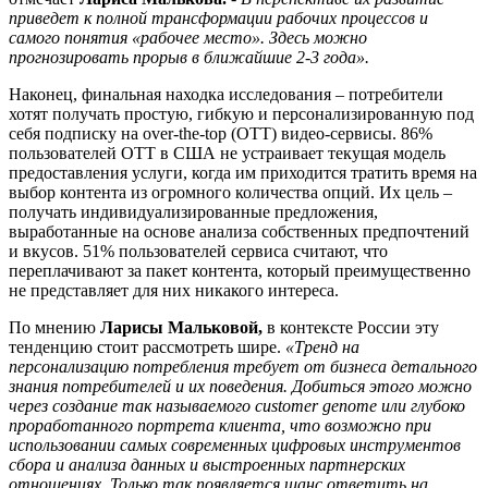
приведет к полной трансформации рабочих процессов и
самого понятия «рабочее место». Здесь можно
прогнозировать прорыв в ближайшие 2-3 года».
Наконец, финальная находка исследования – потребители
хотят получать простую, гибкую и персонализированную под
себя подписку на over-the-top (OTT) видео-сервисы. 86%
пользователей OTT в США не устраивает текущая модель
предоставления услуги, когда им приходится тратить время на
выбор контента из огромного количества опций. Их цель –
получать индивидуализированные предложения,
выработанные на основе анализа собственных предпочтений
и вкусов. 51% пользователей сервиса считают, что
переплачивают за пакет контента, который преимущественно
не представляет для них никакого интереса.
По мнению
Ларисы Мальковой,
в контексте России эту
тенденцию стоит рассмотреть шире.
«Тренд на
персонализацию потребления требует от бизнеса детального
знания потребителей и их поведения. Добиться этого можно
через создание так называемого customer genome или глубоко
проработанного портрета клиента, что возможно при
использовании самых современных цифровых инструментов
сбора и анализа данных и выстроенных партнерских
отношениях. Только так появляется шанс ответить на