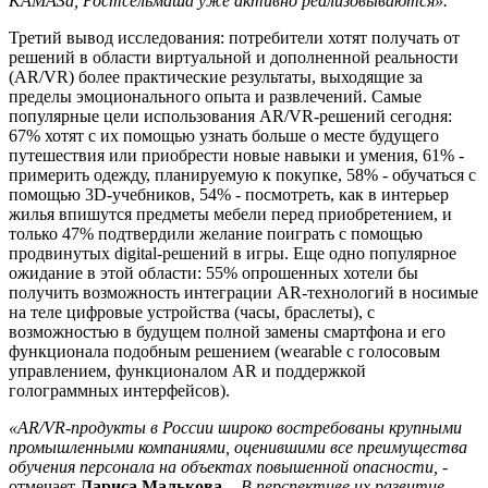
КАМАЗа, Ростсельмаша уже активно реализовываются».
Третий вывод исследования: потребители хотят получать от
решений в области виртуальной и дополненной реальности
(AR/VR) более практические результаты, выходящие за
пределы эмоционального опыта и развлечений. Самые
популярные цели использования AR/VR-решений сегодня:
67% хотят с их помощью узнать больше о месте будущего
путешествия или приобрести новые навыки и умения, 61% -
примерить одежду, планируемую к покупке, 58% - обучаться с
помощью 3D-учебников, 54% - посмотреть, как в интерьер
жилья впишутся предметы мебели перед приобретением, и
только 47% подтвердили желание поиграть с помощью
продвинутых digital-решений в игры. Еще одно популярное
ожидание в этой области: 55% опрошенных хотели бы
получить возможность интеграции AR-технологий в носимые
на теле цифровые устройства (часы, браслеты), с
возможностью в будущем полной замены смартфона и его
функционала подобным решением (wearable с голосовым
управлением, функционалом AR и поддержкой
голограммных интерфейсов).
«AR/VR-продукты в России широко востребованы крупными
промышленными компаниями, оценившими все преимущества
обучения персонала на объектах повышенной опасности,
-
отмечает
Лариса Малькова.
-
В перспективе их развитие