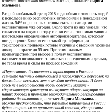
изменят множество областей жизни»,
- полагает
Лариса
Малькова
.
Второй глобальный тренд 2018 года: общая готовность людей
к использованию беспилотных автомобилей в повседневной
жизни. 54% опрошенных готовы стать пассажирами
беспилотников уже сегодня. Около трети из них указали, что
согласятся на такую поездку только если автономная машина
изготовлена определенным автопроизводителем, которому
они доверяют. Более всего к такой трансформации
транспортных привычек готовы мужчины с высоким уровнем
дохода в возрасте до 55 лет. При этом главным
преимуществом при выборе в пользу беспилотника
называется возможность заниматься повседневными делами,
не теряя время и силы на процесс вождения.
«Перспективы беспилотного транспорта в России в
сегменте частных автомобилей и пассажирских перевозок на
ближайшие несколько лет выглядят неоднозначно. И дело
здесь не в неготовности людей доверять машине -
сдерживающим фактором выступает общая ситуация на
наших дорогах и проблемы законодательного регулирования
работы беспилотников,
- считает
Лариса Малькова.
-
Можно предположить, что развитие направления в России
будет опираться на промышленный сегмент, где проекты