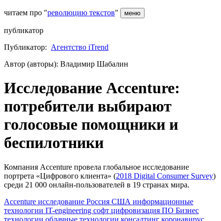
читаем про "
революцию текстов
"
меню
публикатор
Публикатор:
Агентство iTrend
Автор (авторы): Владимир Шабалин
Исследование Accenture:
потребители выбирают
голосовые помощники и
беспилотники
Компания Accenture провела глобальное исследование
портрета «Цифрового клиента» (
2018 Digital Consumer Survey
)
среди 21 000 онлайн-пользователей в 19 странах мира.
Accenture
исследование
Россия
США
информационные
технологии
IT-engineering
софт
цифровизация
ПО
Бизнес
технологии
облачные технологии
консалтинг
коронавирус