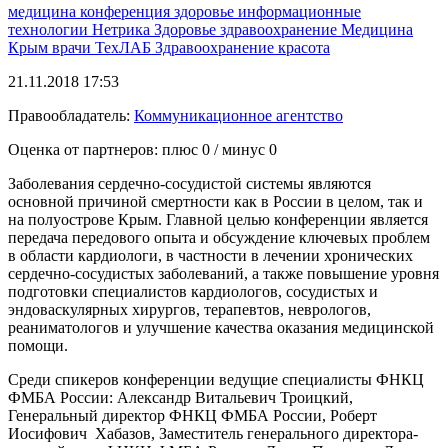
медицина
конференция
здоровье
информационные
технологии
Нетрика
Здоровье
здравоохранение
Медицина
Крым
врачи
ТехЛАБ
Здравоохранение
красота
21.11.2018 17:53
Правообладатель:
Коммуникационное агентство
Оценка от партнеров: плюс
0
/ минус
0
Заболевания сердечно-сосудистой системы являются
основной причиной смертности как в России в целом, так и
на полуострове Крым. Главной целью конференции является
передача передового опыта и обсуждение ключевых проблем
в области кардиологи, в частности в лечении хронических
сердечно-сосудистых заболеваний, а также повышение уровня
подготовки специалистов кардиологов, сосудистых и
эндоваскулярных хирургов, терапевтов, неврологов,
реаниматологов и улучшение качества оказания медицинской
помощи.
Среди спикеров конференции ведущие специалисты ФНКЦ
ФМБА России: Александр Витальевич Троицкий,
Генеральный директор ФНКЦ ФМБА России, Роберт
Иосифович Хабазов, Заместитель генерального директора-