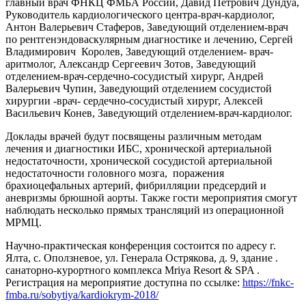
главный врач ФНКЦ ФМБА России, Давид Петрович Дундуа,
Руководитель кардиологического центра-врач-кардиолог,
Антон Валерьевич Стаферов, Заведующий отделением-врач
по рентгенэндоваскулярным диагностике и лечению, Сергей
Владимирович Королев, Заведующий отделением- врач-
аритмолог, Александр Сергеевич Зотов, Заведующий
отделением-врач-сердечно-сосудистый хирург, Андрей
Валерьевич Чупин, Заведующий отделением сосудистой
хирургии -врач- сердечно-сосудистый хирург, Алексей
Васильевич Конев, Заведующий отделением-врач-кардиолог.
Доклады врачей будут посвящены различным методам
лечения и диагностики ИБС, хронической артериальной
недостаточности, хронической сосудистой артериальной
недостаточности головного мозга, поражения
брахиоцефальных артерий, фибрилляции предсердий и
аневризмы брюшной аорты. Также гости мероприятия смогут
наблюдать несколько прямых трансляций из операционной
МРМЦ.
Научно-практическая конференция состоится по адресу г.
Ялта, с. Оползневое, ул. Генерала Острякова, д. 9, здание .
санаторно-курортного комплекса Mriya Resort & SPA .
Регистрация на мероприятие доступна по ссылке:
https://fnkc-
fmba.ru/sobytiya/kardiokrym-2018/