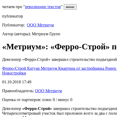
читаем про "
революцию текстов
"
меню
публикатор
Публикатор:
ООО Метриум
Автор (авторы): Метриум Групп
«Метриум»: «Ферро-Строй» по
Девелопер «Ферро-Строй» завершил строительство подъездной
Ферро-Строй
Катуар
Метриум
Квартира от застройщика
Ривер
Новостройки
01.10.2018 17:49
Правообладатель:
ООО Метриум
Оценка от партнеров: плюс
0
/ минус
0
Девелопер
«Ферро-Строй»
завершил строительство подъездно
Четырехсотметровый участок был проложен всего за два с по