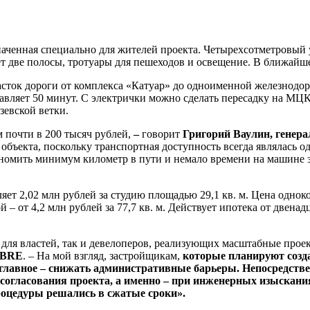
аченная специально для жителей проекта. Четырехсотметровый у
 две полосы, тротуары для пешеходов и освещение. В ближайшее
асток дороги от комплекса «Катуар» до одноименной железнодо
оставляет 50 минут. С электрички можно сделать пересадку на
зевской ветки.
 почти в 200 тысяч рублей,
–
говорит
Григорий Ваулин, генер
 объекта, поскольку транспортная доступность всегда являлась
номить минимум километр в пути и немало времени на машине з
 2,02 млн рублей за студию площадью 29,1 кв. м. Цена однокомн
ой – от 4,2 млн рублей за 77,7 кв. м. Действует ипотека от двен
для властей, так и девелоперов, реализующих масштабные проек
BRE
. – На мой взгляд, застройщикам,
которые планируют созд
 главное – снижать административные барьеры. Непосредств
 согласования проекта, а именно – при инженерных изыскани
процедуры решались в сжатые сроки».