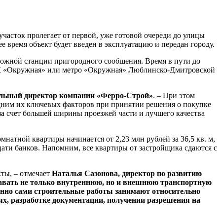
часток пролегает от первой, уже готовой очереди до улицы
 время объект будет введен в эксплуатацию и передан городу.
рожной станции пригородного сообщения. Время в пути до
 МЦК «Окружная» или метро «Окружная» Люблинско-Дмитровской
альный директор компании «Ферро-Строй»
. – При этом
 одним их ключевых факторов при принятии решения о покупке
а счет большей ширины проезжей части и лучшего качества
атной квартиры начинается от 2,23 млн рублей за 36,5 кв. м,
адцати банков. Напомним, все квартиры от застройщика сдаются с
ты, – отмечает
Наталья Сазонова, директор по развитию
авать не только внутреннюю, но и внешнюю транспортную
енно сами строительные работы занимают относительно
ях, разработке документации, получении разрешения на