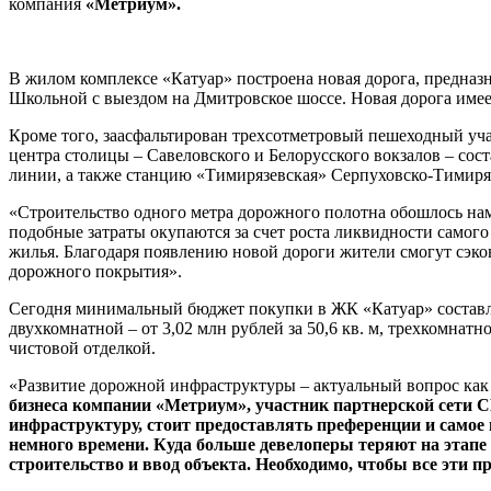
компания
«Метриум».
В жилом комплексе «Катуар» построена новая дорога, предназн
Школьной с выездом на Дмитровское шоссе. Новая дорога имеет
Кроме того, заасфальтирован трехсотметровый пешеходный уч
центра столицы – Савеловского и Белорусского вокзалов – с
линии, а также станцию «Тимирязевская» Серпуховско-Тимиря
«Строительство одного метра дорожного полотна обошлось нам
подобные затраты окупаются за счет роста ликвидности самого
жилья. Благодаря появлению новой дороги жители смогут сэко
дорожного покрытия».
Сегодня минимальный бюджет покупки в ЖК «Катуар» составляет
двухкомнатной – от 3,02 млн рублей за 50,6 кв. м, трехкомнатн
чистовой отделкой.
«Развитие дорожной инфраструктуры – актуальный вопрос как 
бизнеса компании «Метриум», участник партнерской сети
C
инфраструктуру, стоит предоставлять преференции и самое
немного времени. Куда больше девелоперы теряют на этапе
строительство и ввод объекта. Необходимо, чтобы все эти 