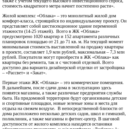
также с учетом текущего высокого инвестиционного спроса,
стоимость квадратного метра начнет постепенно расти».
Жилой комплекс «Облака» – это монолитный жилой дом
комфорт-класса, строящийся по индивидуальному проекту. Он
представляет собой шестисекционное здание переменной
этажности (14-25 этажей). Всего в ЖК «Облака»
предусмотрено 1020 квартир и 152 апартамента различных
планировок площадью от 21 до 71 кв. м. На текущий момент
минимальная стоимость выставленной на продажу квартиры
в проекте, составляет 1,9 млн рублей, максимальная – 7,3 млн
рублей. Покупатели могут приобрести в ЖК «Облака» как
квартиры без ремонта, так и с чистовой отделкой. Всего
доступно два варианта дизайнерской отделки от застройщика
– «Рассвет» и «Закат».
Первые этажи ЖК «Облака» – это коммерческие помещения.
В дальнейшем, после сдачи дома в эксплуатацию здесь
появятся магазины, а также различные предприятия службы
быта. На придомовой территории будут организованы детские
и спортивные площадки, новые зеленые зоны и места для
отдыха на свежем воздухе. В непосредственной близости от
дома расположено несколько детских садов, школ и гимназий,
поликлиник, а также магазины и фитнес-центр. В шаговой
доступности от жилого комплекса находятся остановки