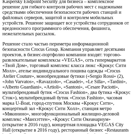
Kaspersky Endpoint Security для бизнеса – комплексное
решение для гибкого контроля рабочих мест с надежными
средствами обеспечения безопасности рабочих станций и
файловых серверов, защитой и контролем мобильных
устройств. Решение защищает все устройства сотрудников от
вредоносного программного обеспечения, фишинга,
нежелательных рассылок.
Решение стало частью периметра информационной
безопасности Crocus Group. Компания управляет десятками
проектов, в бизнес-портфолио компании входят: торгово-
развлекательные комплексы «VEGAS», сеть гипермаркетов
«Твой Дом», торговый комплекс класса люкс «Крокус Сити
Молл», ателье индивидуального пошива одежды «Crocus
Atelier Couture», монобрендовые бутики («Sergio Rossi» (2),
«John Varvatos», «Ravazzolo», «Casadei», «Le Silla», «Tardini»,
«Alberto Guardiani», «Artioli», «Santoni», «Cesare Paciotti»,
мультибрендовый бутик «Crocus Fashion», два бутика «Крокус
Сток»), мультибрендовый бутик «Crocus Fashion», часовая
марка U-Boat, город-спутник Москвы «Крокус Сити»,
концертный зал «Крокус Сити Холл», станция метро
«Мякинино», многофункциональный жилищно-деловой
комплекс «Манхэттен», «Крокус Сити Океанариум»
(открытие в 2016 году), концертная площадка VEGAS City
Hall (открытие в 2016 году), ресторанный бизнес «Restaurants