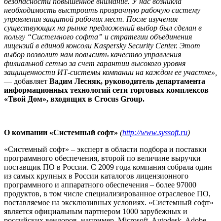
безопасности повышенное внимание. У нас возникла
необходимость выстроить прозрачную рабочую систему
управления защитой рабочих мест. После изучения
существующих на рынке предложений выбор был сделан в
пользу “Системного софта” и стратегии объединения
лицензий в единой консоли Kaspersky Security Center. Этот
выбор позволит нам повысить качество управления
филиальной сетью за счет гарантии высокого уровня
защищенности ИТ-системы компании на каждом ее участке»,
— добавляет
Вадим Лесняк, руководитель департамента
информационных технологий сети торговых комплексов
«Твой Дом», входящих в Crocus Group.
О компании «Системный софт»
(
http://www.syssoft.ru
)
«Системный софт» – эксперт в области подбора и поставки
программного обеспечения, второй по величине выручки
поставщик ПО в России. С 2009 года компания собрала один
из самых крупных в России каталогов лицензионного
программного и аппаратного обеспечения – более 97000
продуктов, в том числе специализированное отраслевое ПО,
поставляемое на эксклюзивных условиях. «Системный софт»
является официальным партнером 1000 зарубежных и
российских вендоров, например, Microsoft, Autodesk, Adobe,