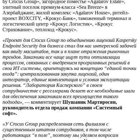
by Crocus Group», загородное поместье «Agalarov Estate»,
элитный поселок премиум-класса «Sea Breeze» в
Азербайджане, жилой комплекс «Agalarov House», ритейл-
проект BOXCITY, «Крокус-Банк», таможенный терминал и
логистический центр «Крокус Логистик», «Крокус
Страхование», теплоход «Крокус».
«Проект для Crocus Group по объединению лицензий Kaspersky
Endpoint Security для бизнеса стал для нас интересной задачей
как ввиду масштабов, так и в плане отражения рыночных
трендов. Заказчики все чаще ищут пути оптимизации
процессов, связанных с внедрением программных решений в
свои ИТ-системы, ориентируясь на концепцию “единой точки
входа”: централизованная закупка лицензий, один
интегратор, единые комплектация и условия эксплуатации
решения. “Лаборатория Касперского” в своем
сотрудничестве с реселлерами делает все необходимые шаги
для обеспечения заказчикам всех преимуществ такого
подхода»,
— комментирует
Шушаник Мартиросян,
руководитель отдела продаж компании «Системный
софт».
«У Crocus Group распределенная сеть филиалов с
существенным штатом сотрудников, в том числе
работающих “в поле”, поэтому мы уделяем вопросам